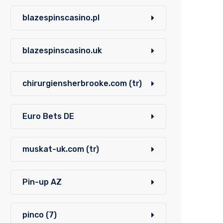
blazespinscasino.pl
blazespinscasino.uk
chirurgiensherbrooke.com (tr)
Euro Bets DE
muskat-uk.com (tr)
Pin-up AZ
pinco (7)