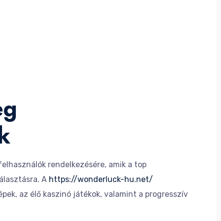
eg
k
felhasználók rendelkezésére, amik a top
álasztásra. A
https://wonderluck-hu.net/
ek, az élő kaszinó játékok, valamint a progresszív