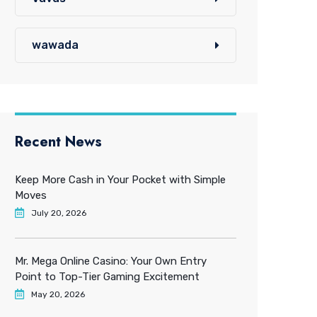
wawada
Recent News
Keep More Cash in Your Pocket with Simple
Moves
July 20, 2026
Mr. Mega Online Casino: Your Own Entry
Point to Top-Tier Gaming Excitement
May 20, 2026