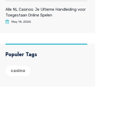
Alle NL Casinos: Je Ultieme Handleiding voor
Toegestaan Online Spelen
May 14, 2026
Populer Tags
casino