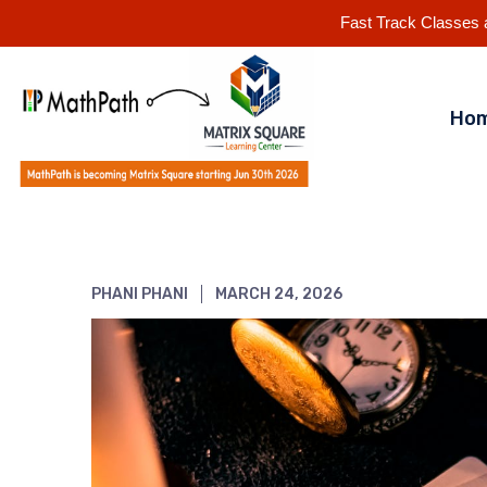
Fast Track Classes 
Ho
PHANI PHANI
MARCH 24, 2026