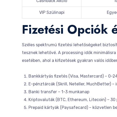
Cashback Akció
1
VIP Szülinapi
Egyed
Fizetési Opciók 
Széles spektrumú fizetési lehetőségeket biztosí
tesznek lehetővé. A processing idők minimálisra 
esetében, ahol a kifizetések gyakran valós időbe
Bankkártyás fizetés (Visa, Mastercard) – 0-2
E-pénztárcák (Skrill, Neteller, MuchBetter) –
Banki transfer – 1-3 munkanap
Kriptovaluták (BTC, Ethereum, Litecoin) – 30 
Prepaid kártyák (Paysafecard) – közvetlen be