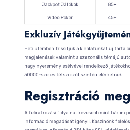
Jackpot Játékok
85+
Video Poker
45+
Exkluzív Játékgyűjtemé
Heti ütemben frissítjük a kínálatunkat új tarta
megjelenések valamint a szezonális témájú aut
nagy nyeremény esélyével rendelkező játékokhoz
50000-szeres tétszorzót szintén elérhetnek.
Regisztráció meg
A feliratkozási folyamat kevesebb mint három p
információ megadását igényli. Kaszinónk felelős