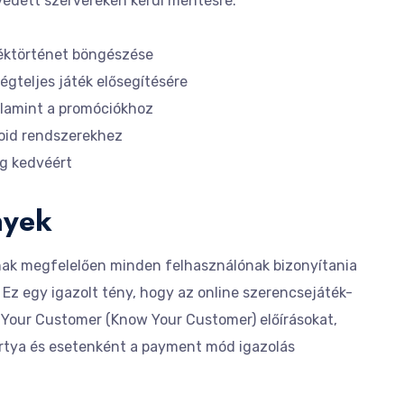
védett szervereken kerül mentésre.
téktörténet böngészése
ségteljes játék elősegítésére
alamint a promóciókhoz
roid rendszerekhez
g kedvéért
nyek
nak megfelelően minden felhasználónak bizonyítania
 Ez egy igazolt tény, hogy az online szerencsejáték-
ow Your Customer (Know Your Customer) előírásokat,
ártya és esetenként a payment mód igazolás