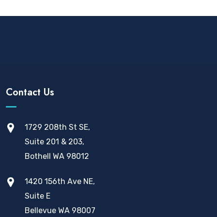
Contact Us
1729 208th St SE,
Suite 201 & 203,
Bothell WA 98012
1420 156th Ave NE,
Suite E
Bellevue WA 98007