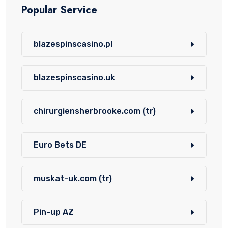
Popular Service
blazespinscasino.pl
blazespinscasino.uk
chirurgiensherbrooke.com (tr)
Euro Bets DE
muskat-uk.com (tr)
Pin-up AZ