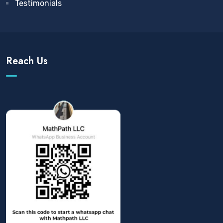
Testimonials
Reach Us