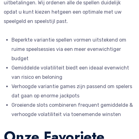
uitbetalingen. Wij ordenen alle de spellen duidelijk
opdat u kunt kiezen hetgeen een optimale met uw
speelgeld en speelstijl past.
Beperkte variantie spellen vormen uitstekend om
ruime speelsessies via een meer evenwichtiger
budget
Gemiddelde volatiliteit biedt een ideaal evenwicht
van risico en beloning
Verhoogde variantie games zijn passend om spelers
dat gaan op enorme jackpots
Groeiende slots combineren frequent gemiddelde &
verhoogde volatiliteit via toenemende winsten
Onze Favoriete