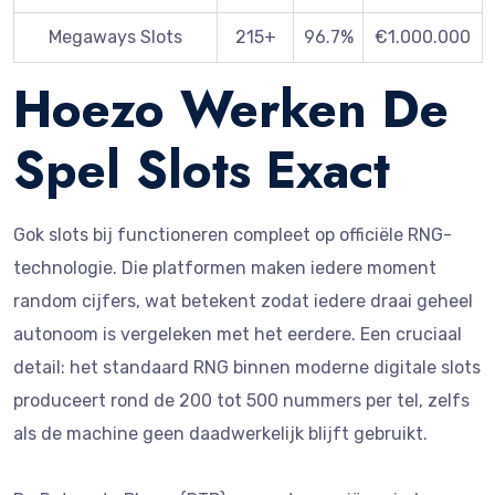
Megaways Slots
215+
96.7%
€1.000.000
Hoezo Werken De
Spel Slots Exact
Gok slots bij functioneren compleet op officiële RNG-
technologie. Die platformen maken iedere moment
random cijfers, wat betekent zodat iedere draai geheel
autonoom is vergeleken met het eerdere. Een cruciaal
detail: het standaard RNG binnen moderne digitale slots
produceert rond de 200 tot 500 nummers per tel, zelfs
als de machine geen daadwerkelijk blijft gebruikt.