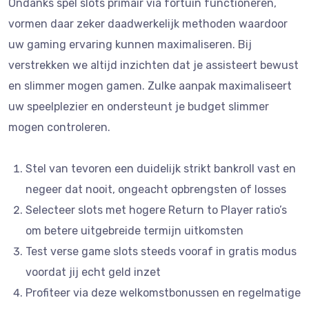
Ondanks spel slots primair via fortuin functioneren,
vormen daar zeker daadwerkelijk methoden waardoor
uw gaming ervaring kunnen maximaliseren. Bij
verstrekken we altijd inzichten dat je assisteert bewust
en slimmer mogen gamen. Zulke aanpak maximaliseert
uw speelplezier en ondersteunt je budget slimmer
mogen controleren.
Stel van tevoren een duidelijk strikt bankroll vast en
negeer dat nooit, ongeacht opbrengsten of losses
Selecteer slots met hogere Return to Player ratio’s
om betere uitgebreide termijn uitkomsten
Test verse game slots steeds vooraf in gratis modus
voordat jij echt geld inzet
Profiteer via deze welkomstbonussen en regelmatige