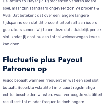
De Return to Player (RTP) procenten variëren iedere
spel, maar zijn standaard ongeveer zo’n 94 procent &
98%. Dat betekent dat over een langere langere
tijdspanne een slot dit procent uitbetaalt aan iedere
gebruikers samen. Wij tonen deze data duidelijk per elk
slot, zodat jij continu een totaal weloverwogen keuze
kan doen.
Fluctuatie plus Payout
Patronen op
Risico bepaalt wanneer frequent en wat een spel slot
betaalt. Beperkte volatiliteit impliceert regelmatige
echter bescheiden winsten, waar verhoogde volatiliteit
resulteert tot minder frequente doch hogere