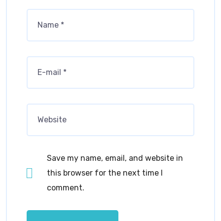
Save my name, email, and website in
this browser for the next time I
comment.