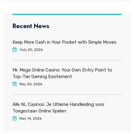
Recent News
Keep More Cash in Your Pocket with Simple Moves
July 20, 2026
Mr. Mega Online Casino: Your Own Entry Point to
Top-Tier Gaming Excitement
May 20, 2026
Alle NL Casinos: Je Ultieme Handleiding voor
Toegestaan Online Spelen
May 14, 2026