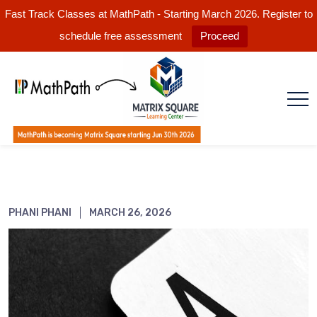
Fast Track Classes at MathPath - Starting March 2026. Register to
schedule free assessment
Proceed
PHANI PHANI
MARCH 26, 2026