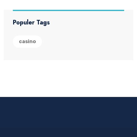
Populer Tags
casino