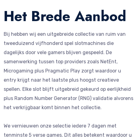
Het Brede Aanbod
Bij hebben wij een uitgebreide collectie van ruim van
tweeduizend vijfhonderd spel slotmachines die
dagelijks door vele gamers blijven gespeeld. De
samenwerking tussen top providers zoals NetEnt,
Microgaming plus Pragmatic Play zorgt waardoor u
entry krijgt naar het laatste plus hoogst creatieve
spellen. Elke slot blijft uitgebreid gekeurd op eerlijkheid
plus Random Number Generator (RNG) validatie alvorens
het verkrijgbaar komt binnen het collectie.
We vernieuwen onze selectie iedere 7 dagen met
tenminste 5 verse games. Dit alles betekent waardoor u