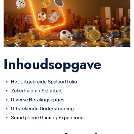
Inhoudsopgave
Het Uitgebreide Spelportfolio
Zekerheid en Soliditeit
Diverse Betalingsopties
Uitstekende Ondersteuning
Smartphone Gaming Experience