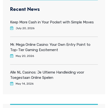
Recent News
Keep More Cash in Your Pocket with Simple Moves
July 20, 2026
Mr. Mega Online Casino: Your Own Entry Point to
Top-Tier Gaming Excitement
May 20, 2026
Alle NL Casinos: Je Ultieme Handleiding voor
Toegestaan Online Spelen
May 14, 2026