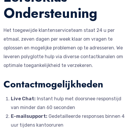
Ondersteuning
Het toegewijde klantenserviceteam staat 24 u per
etmaal, zeven dagen per week klaar om vragen te
oplossen en mogelijke problemen op te adresseren. We
leveren polyglotte hulp via diverse contactkanalen om
optimale toegankelijkheid te verzekeren.
Contactmogelijkheden
Live Chat:
Instant hulp met doorsnee responstijd
van minder dan 60 seconden
E-mailsupport:
Gedetailleerde responses binnen 4
uur tijdens kantooruren