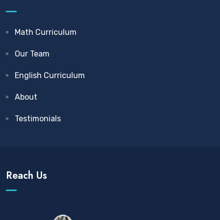
Math Curriculum
Our Team
English Curriculum
About
Testimonials
Reach Us