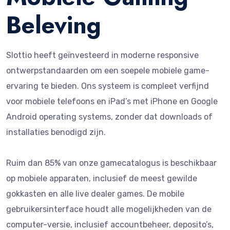
Beleving
Slottio heeft geïnvesteerd in moderne responsive
ontwerpstandaarden om een soepele mobiele game-
ervaring te bieden. Ons systeem is compleet verfijnd
voor mobiele telefoons en iPad’s met iPhone en Google
Android operating systems, zonder dat downloads of
installaties benodigd zijn.
Ruim dan 85% van onze gamecatalogus is beschikbaar
op mobiele apparaten, inclusief de meest gewilde
gokkasten en alle live dealer games. De mobile
gebruikersinterface houdt alle mogelijkheden van de
computer-versie, inclusief accountbeheer, deposito’s,