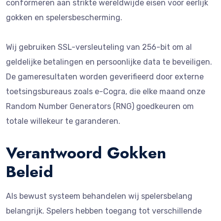
conformeren aan strikte wereldwijde eisen voor eerlijk
gokken en spelersbescherming.
Wij gebruiken SSL-versleuteling van 256-bit om al
geldelijke betalingen en persoonlijke data te beveiligen.
De gameresultaten worden geverifieerd door externe
toetsingsbureaus zoals e-Cogra, die elke maand onze
Random Number Generators (RNG) goedkeuren om
totale willekeur te garanderen.
Verantwoord Gokken
Beleid
Als bewust systeem behandelen wij spelersbelang
belangrijk. Spelers hebben toegang tot verschillende