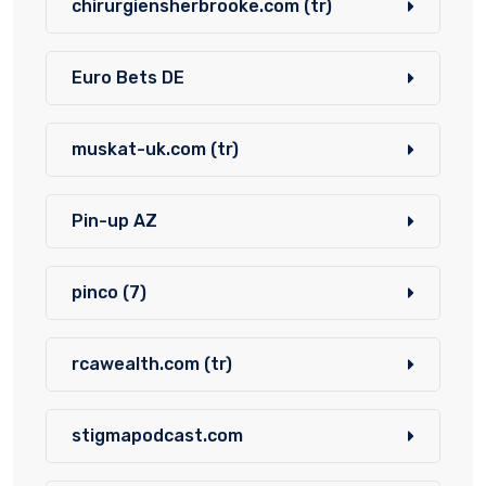
chirurgiensherbrooke.com (tr)
Euro Bets DE
muskat-uk.com (tr)
Pin-up AZ
pinco (7)
rcawealth.com (tr)
stigmapodcast.com