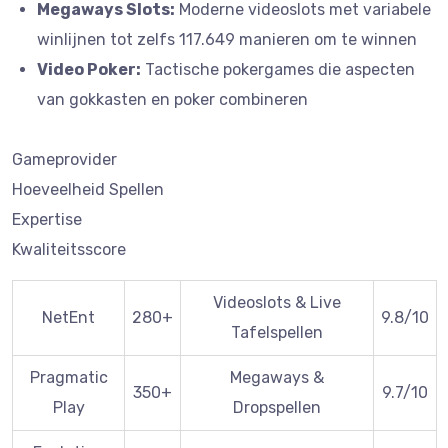
Megaways Slots:
Moderne videoslots met variabele
winlijnen tot zelfs 117.649 manieren om te winnen
Video Poker:
Tactische pokergames die aspecten
van gokkasten en poker combineren
Gameprovider
Hoeveelheid Spellen
Expertise
Kwaliteitsscore
Videoslots & Live
NetEnt
280+
9.8/10
Tafelspellen
Pragmatic
Megaways &
350+
9.7/10
Play
Dropspellen