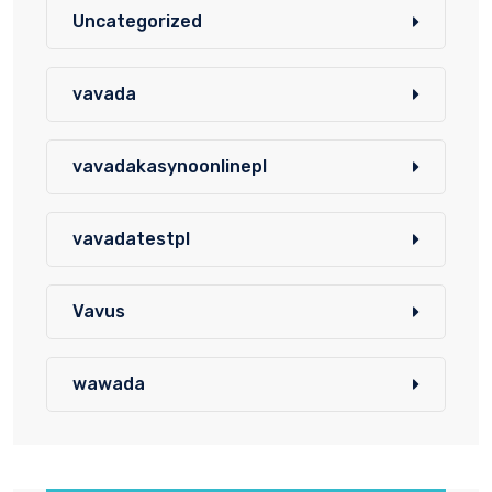
Uncategorized
vavada
vavadakasynoonlinepl
vavadatestpl
Vavus
wawada