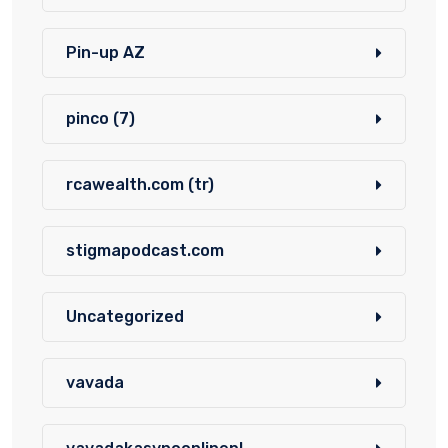
Pin-up AZ
pinco (7)
rcawealth.com (tr)
stigmapodcast.com
Uncategorized
vavada