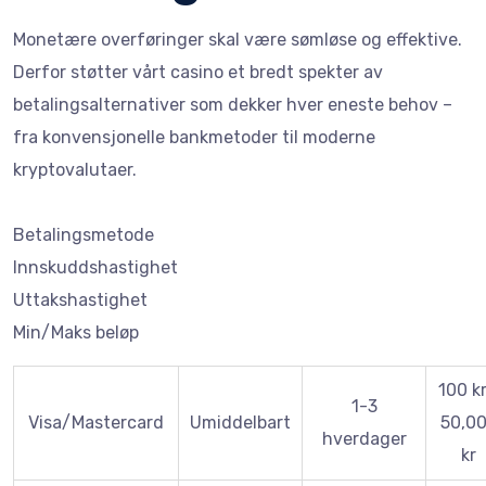
Monetære overføringer skal være sømløse og effektive.
Derfor støtter vårt casino et bredt spekter av
betalingsalternativer som dekker hver eneste behov –
fra konvensjonelle bankmetoder til moderne
kryptovalutaer.
Betalingsmetode
Innskuddshastighet
Uttakshastighet
Min/Maks beløp
100 kr
1-3
Visa/Mastercard
Umiddelbart
50,0
hverdager
kr