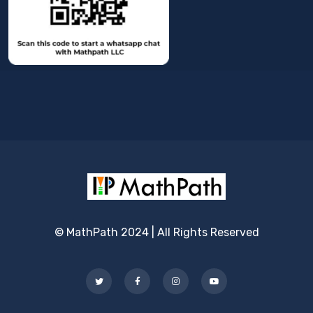
© MathPath 2024 | All Rights Reserved