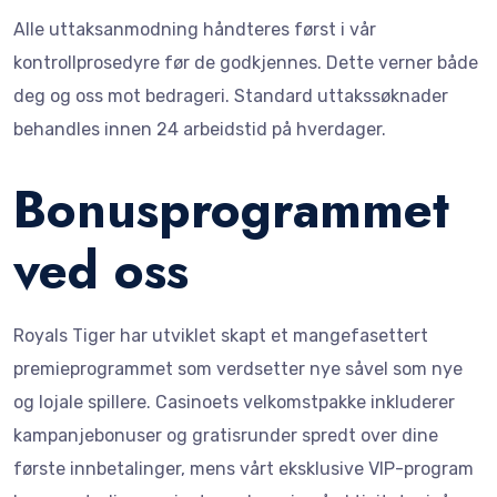
Alle uttaksanmodning håndteres først i vår
kontrollprosedyre før de godkjennes. Dette verner både
deg og oss mot bedrageri. Standard uttakssøknader
behandles innen 24 arbeidstid på hverdager.
Bonusprogrammet
ved oss
Royals Tiger har utviklet skapt et mangefasettert
premieprogrammet som verdsetter nye såvel som nye
og lojale spillere. Casinoets velkomstpakke inkluderer
kampanjebonuser og gratisrunder spredt over dine
første innbetalinger, mens vårt eksklusive VIP-program