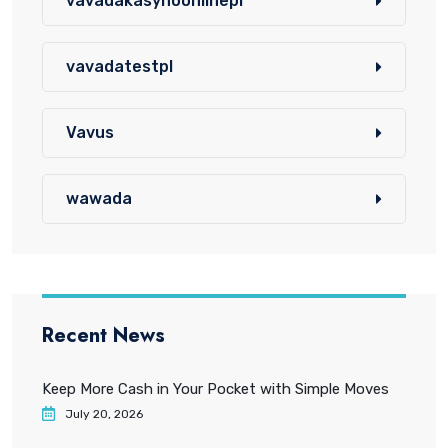
vavadakasynoonlinepl
vavadatestpl
Vavus
wawada
Recent News
Keep More Cash in Your Pocket with Simple Moves
July 20, 2026