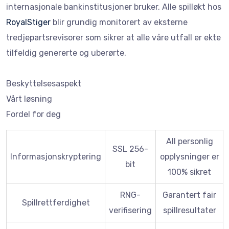
internasjonale bankinstitusjoner bruker. Alle spilløkt hos
RoyalStiger
blir grundig monitorert av eksterne
tredjepartsrevisorer som sikrer at alle våre utfall er ekte
tilfeldig genererte og uberørte.
Beskyttelsesaspekt
Vårt løsning
Fordel for deg
All personlig
SSL 256-
Informasjonskryptering
opplysninger er
bit
100% sikret
RNG-
Garantert fair
Spillrettferdighet
verifisering
spillresultater