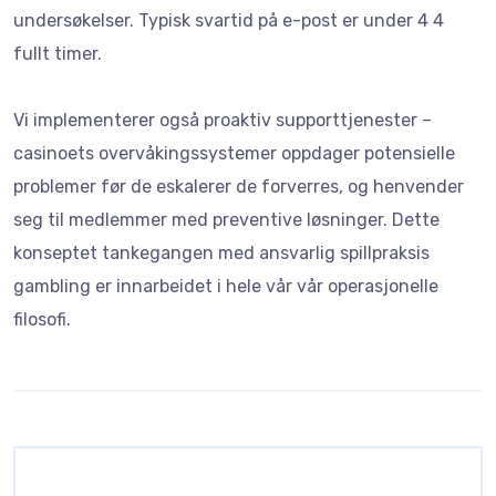
undersøkelser. Typisk svartid på e-post er under 4 4
fullt timer.
Vi implementerer også proaktiv supporttjenester –
casinoets overvåkingssystemer oppdager potensielle
problemer før de eskalerer de forverres, og henvender
seg til medlemmer med preventive løsninger. Dette
konseptet tankegangen med ansvarlig spillpraksis
gambling er innarbeidet i hele vår vår operasjonelle
filosofi.