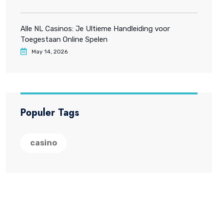
Alle NL Casinos: Je Ultieme Handleiding voor
Toegestaan Online Spelen
May 14, 2026
Populer Tags
casino