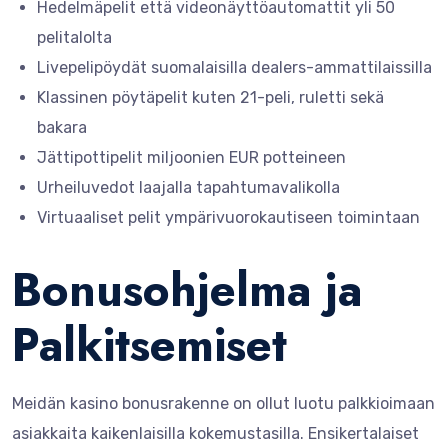
Hedelmäpelit että videonäyttöautomattit yli 50
pelitalolta
Livepelipöydät suomalaisilla dealers-ammattilaissilla
Klassinen pöytäpelit kuten 21-peli, ruletti sekä
bakara
Jättipottipelit miljoonien EUR potteineen
Urheiluvedot laajalla tapahtumavalikolla
Virtuaaliset pelit ympärivuorokautiseen toimintaan
Bonusohjelma ja
Palkitsemiset
Meidän kasino bonusrakenne on ollut luotu palkkioimaan
asiakkaita kaikenlaisilla kokemustasilla. Ensikertalaiset