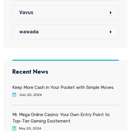
Vavus
wawada
Recent News
Keep More Cash in Your Pocket with Simple Moves
July 20, 2026
Mr. Mega Online Casino: Your Own Entry Point to
Top-Tier Gaming Excitement
May 20, 2026