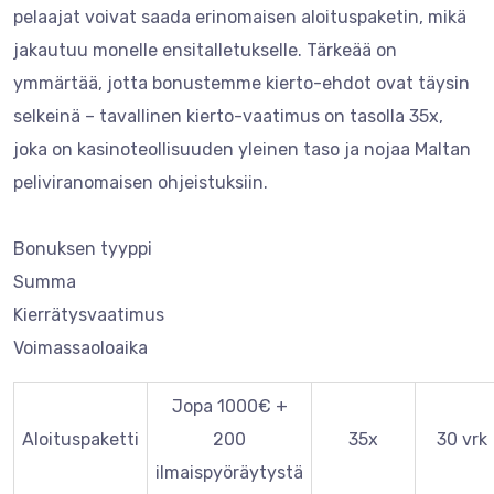
pelaajat voivat saada erinomaisen aloituspaketin, mikä
jakautuu monelle ensitalletukselle. Tärkeää on
ymmärtää, jotta bonustemme kierto-ehdot ovat täysin
selkeinä – tavallinen kierto-vaatimus on tasolla 35x,
joka on kasinoteollisuuden yleinen taso ja nojaa Maltan
peliviranomaisen ohjeistuksiin.
Bonuksen tyyppi
Summa
Kierrätysvaatimus
Voimassaoloaika
Jopa 1000€ +
Aloituspaketti
200
35x
30 vrk
ilmaispyöräytystä