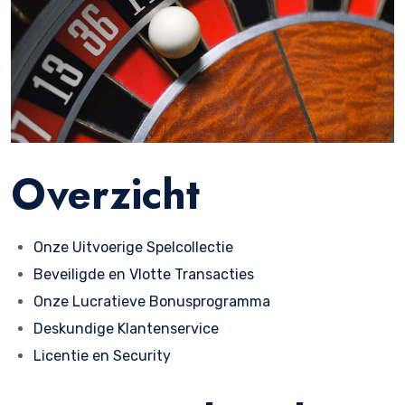
Overzicht
Onze Uitvoerige Spelcollectie
Beveiligde en Vlotte Transacties
Onze Lucratieve Bonusprogramma
Deskundige Klantenservice
Licentie en Security