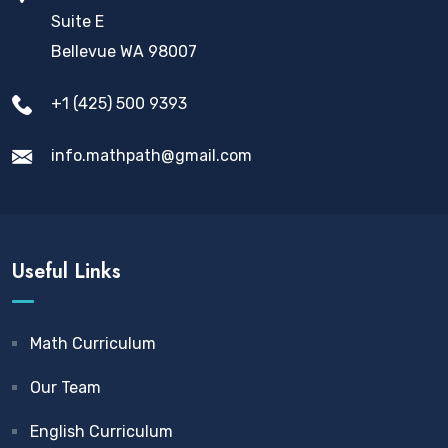
Suite E
Bellevue WA 98007
+1 (425) 500 9393
info.mathpath@gmail.com
Useful Links
Math Curriculum
Our Team
English Curriculum