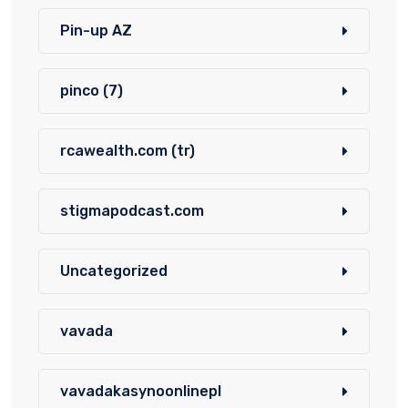
Pin-up AZ
pinco (7)
rcawealth.com (tr)
stigmapodcast.com
Uncategorized
vavada
vavadakasynoonlinepl