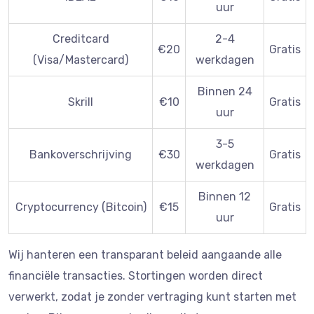
uur
Creditcard
2-4
€20
Gratis
(Visa/Mastercard)
werkdagen
Binnen 24
Skrill
€10
Gratis
uur
3-5
Bankoverschrijving
€30
Gratis
werkdagen
Binnen 12
Cryptocurrency (Bitcoin)
€15
Gratis
uur
Wij hanteren een transparant beleid aangaande alle
financiële transacties. Stortingen worden direct
verwerkt, zodat je zonder vertraging kunt starten met