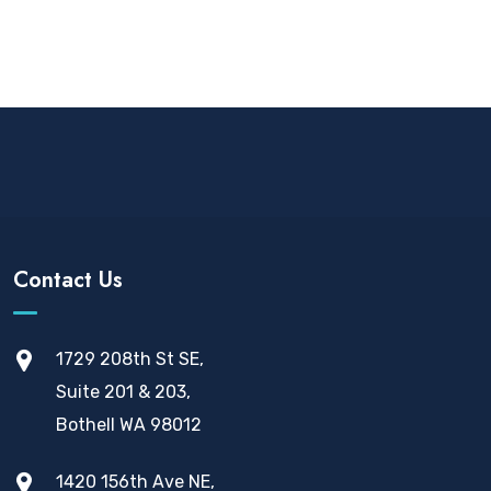
Contact Us
1729 208th St SE,
Suite 201 & 203,
Bothell WA 98012
1420 156th Ave NE,