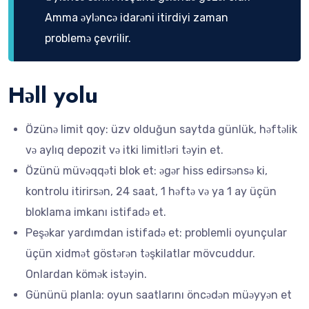
Amma əyləncə idarəni itirdiyi zaman
problemə çevrilir.
Həll yolu
Özünə limit qoy: üzv olduğun saytda günlük, həftəlik
və aylıq depozit və itki limitləri təyin et.
Özünü müvəqqəti blok et: əgər hiss edirsənsə ki,
kontrolu itirirsən, 24 saat, 1 həftə və ya 1 ay üçün
bloklama imkanı istifadə et.
Peşəkar yardımdan istifadə et: problemli oyunçular
üçün xidmət göstərən təşkilatlar mövcuddur.
Onlardan kömək istəyin.
Gününü planla: oyun saatlarını öncədən müəyyən et