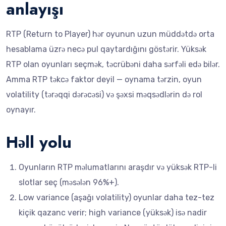
anlayışı
RTP (Return to Player) hər oyunun uzun müddətdə orta
hesablama üzrə necə pul qaytardığını göstərir. Yüksək
RTP olan oyunları seçmək, təcrübəni daha sərfəli edə bilər.
Amma RTP təkcə faktor deyil — oynama tərzin, oyun
volatility (tərəqqi dərəcəsi) və şəxsi məqsədlərin də rol
oynayır.
Həll yolu
Oyunların RTP məlumatlarını araşdır və yüksək RTP-li
slotlar seç (məsələn 96%+).
Low variance (aşağı volatility) oyunlar daha tez-tez
kiçik qazanc verir; high variance (yüksək) isə nadir