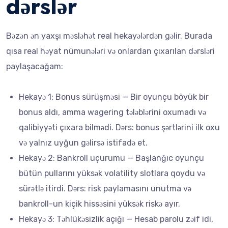
dərslər
Bəzən ən yaxşı məsləhət real hekayələrdən gəlir. Burada
qısa real həyat nümunələri və onlardan çıxarılan dərsləri
paylaşacağam:
Hekayə 1: Bonus sürüşməsi — Bir oyunçu böyük bir
bonus aldı, amma wagering tələblərini oxumadı və
qalibiyyəti çıxara bilmədi. Dərs: bonus şərtlərini ilk oxu
və yalnız uyğun gəlirsə istifadə et.
Hekayə 2: Bankroll uçurumu — Başlanğıc oyunçu
bütün pullarını yüksək volatility slotlara qoydu və
sürətlə itirdi. Dərs: risk paylamasını unutma və
bankroll-un kiçik hissəsini yüksək riskə ayır.
Hekayə 3: Təhlükəsizlik açığı — Hesab parolu zəif idi,