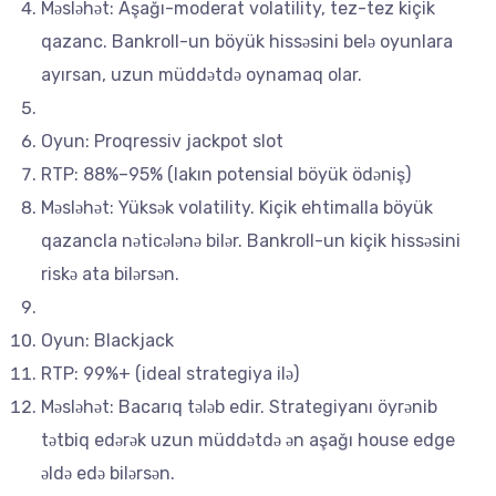
Məsləhət: Aşağı-moderat volatility, tez-tez kiçik
qazanc. Bankroll-un böyük hissəsini belə oyunlara
ayırsan, uzun müddətdə oynamaq olar.
Oyun: Proqressiv jackpot slot
RTP: 88%–95% (lakın potensial böyük ödəniş)
Məsləhət: Yüksək volatility. Kiçik ehtimalla böyük
qazancla nəticələnə bilər. Bankroll-un kiçik hissəsini
riskə ata bilərsən.
Oyun: Blackjack
RTP: 99%+ (ideal strategiya ilə)
Məsləhət: Bacarıq tələb edir. Strategiyanı öyrənib
tətbiq edərək uzun müddətdə ən aşağı house edge
əldə edə bilərsən.