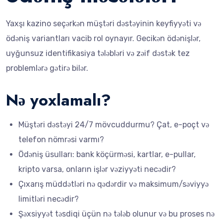
Yaxşı kazino seçərkən müştəri dəstəyinin keyfiyyəti və
ödəniş variantları vacib rol oynayır. Gecikən ödənişlər,
uyğunsuz identifikasiya tələbləri və zəif dəstək tez
problemlərə gətirə bilər.
Nə yoxlamalı?
Müştəri dəstəyi 24/7 mövcuddurmu? Çat, e-poçt və
telefon nömrəsi varmı?
Ödəniş üsulları: bank köçürməsi, kartlar, e-pullar,
kripto varsa, onların işlər vəziyyəti necədir?
Çıxarış müddətləri nə qədərdir və maksimum/səviyyə
limitləri necədir?
Şəxsiyyət təsdiqi üçün nə tələb olunur və bu proses nə