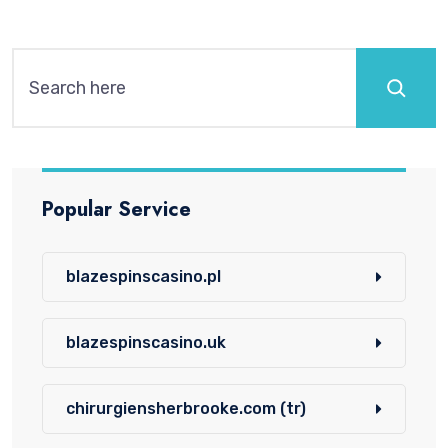
Popular Service
blazespinscasino.pl
blazespinscasino.uk
chirurgiensherbrooke.com (tr)