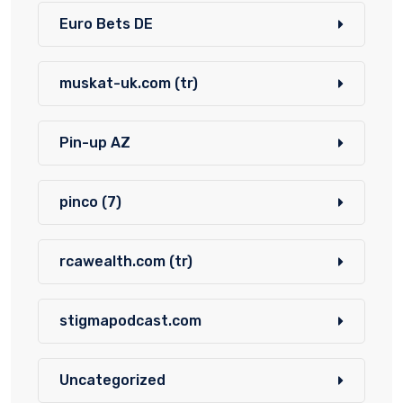
Euro Bets DE
muskat-uk.com (tr)
Pin-up AZ
pinco (7)
rcawealth.com (tr)
stigmapodcast.com
Uncategorized