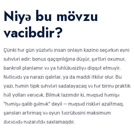
Niyə bu mövzu
vacibdir?
Çünki hər gün yüzlərlə insan onlayn kazino seçərkən eyni
səhvləri edir: bonus qaçqınlığına düşür, şərtləri oxumur,
bankroll planlamır və ya təhlükəsizliyə diqqət etməyir.
Nəticədə ya narazı qalırlar, ya da maddi itkilər olur. Bu
yazı, həmin tipik səhvləri sadalayacaq və hər birinə praktik
həll yolları verəcək. Bilmək lazımdır ki, məqsəd həmişə
"həmişə qalib gəlmək" deyil — məqsəd riskləri azaltmaq,
şansları artırmaq və oyun təcrübəsini maksimum
dərəcədə nəzarətdə saxlamaqdır.