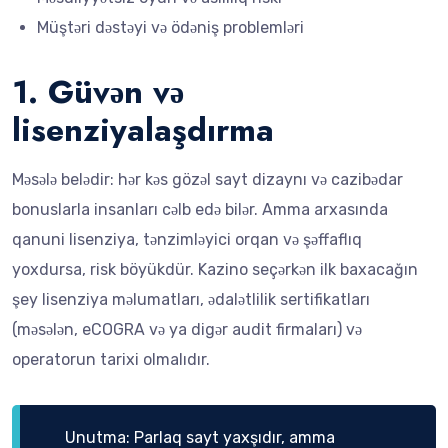
Müştəri dəstəyi və ödəniş problemləri
1. Güvən və
lisenziyalaşdırma
Məsələ belədir: hər kəs gözəl sayt dizaynı və cazibədar
bonuslarla insanları cəlb edə bilər. Amma arxasında
qanuni lisenziya, tənzimləyici orqan və şəffaflıq
yoxdursa, risk böyükdür. Kazino seçərkən ilk baxacağın
şey lisenziya məlumatları, ədalətlilik sertifikatları
(məsələn, eCOGRA və ya digər audit firmaları) və
operatorun tarixi olmalıdır.
Unutma: Parlaq sayt yaxşıdır, amma