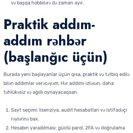
və başqa hobbilərə də zaman ayır.
Praktik addım-
addım rəhbər
(başlanğıc üçün)
Burada yeni başlayanlar üçün qısa, praktik və tətbiq edilə
bilən addımlar verəcəyəm. Hər addımı izləsən, daha
təhlükəsiz və ağıllı oynayacaqsan.
Sayt seçimi: lisenziya, audit hesabatları və istifadəçi
rəylərinə bax.
Hesabın yaradılması: güclü parol, 2FA və doğrulama