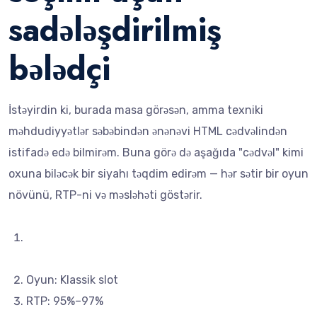
sadələşdirilmiş
bələdçi
İstəyirdin ki, burada masa görəsən, amma texniki
məhdudiyyətlər səbəbindən ənənəvi HTML cədvəlindən
istifadə edə bilmirəm. Buna görə də aşağıda "cədvəl" kimi
oxuna biləcək bir siyahı təqdim edirəm — hər sətir bir oyun
növünü, RTP-ni və məsləhəti göstərir.
Oyun: Klassik slot
RTP: 95%–97%