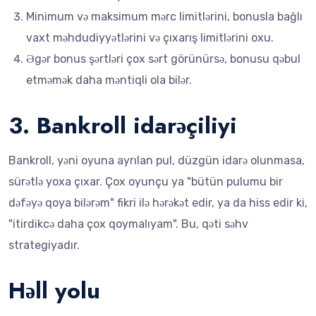
Minimum və maksimum mərc limitlərini, bonusla bağlı
vaxt məhdudiyyətlərini və çıxarış limitlərini oxu.
Əgər bonus şərtləri çox sərt görünürsə, bonusu qəbul
etməmək daha məntiqli ola bilər.
3. Bankroll idarəçiliyi
Bankroll, yəni oyuna ayrılan pul, düzgün idarə olunmasa,
sürətlə yoxa çıxar. Çox oyunçu ya "bütün pulumu bir
dəfəyə qoya bilərəm" fikri ilə hərəkət edir, ya da hiss edir ki,
"itirdikcə daha çox qoymalıyam". Bu, qəti səhv
strategiyadır.
Həll yolu