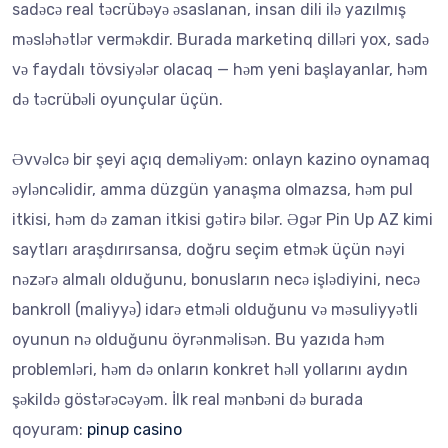
sadəcə real təcrübəyə əsaslanan, insan dili ilə yazılmış
məsləhətlər verməkdir. Burada marketinq dilləri yox, sadə
və faydalı tövsiyələr olacaq — həm yeni başlayanlar, həm
də təcrübəli oyunçular üçün.
Əvvəlcə bir şeyi açıq deməliyəm: onlayn kazino oynamaq
əyləncəlidir, amma düzgün yanaşma olmazsa, həm pul
itkisi, həm də zaman itkisi gətirə bilər. Əgər Pin Up AZ kimi
saytları araşdırırsansa, doğru seçim etmək üçün nəyi
nəzərə almalı olduğunu, bonusların necə işlədiyini, necə
bankroll (maliyyə) idarə etməli olduğunu və məsuliyyətli
oyunun nə olduğunu öyrənməlisən. Bu yazıda həm
problemləri, həm də onların konkret həll yollarını aydın
şəkildə göstərəcəyəm. İlk real mənbəni də burada
qoyuram:
pinup casino