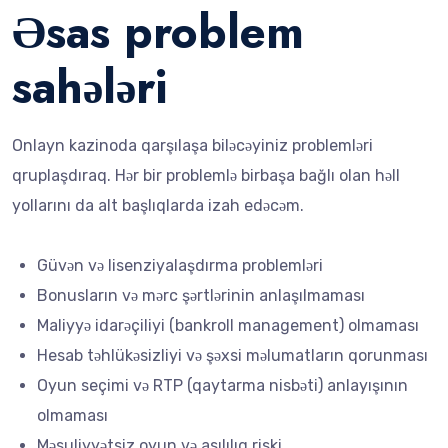
Əsas problem
sahələri
Onlayn kazinoda qarşılaşa biləcəyiniz problemləri
qruplaşdıraq. Hər bir problemlə birbaşa bağlı olan həll
yollarını da alt başlıqlarda izah edəcəm.
Güvən və lisenziyalaşdırma problemləri
Bonusların və mərc şərtlərinin anlaşılmaması
Maliyyə idarəçiliyi (bankroll management) olmaması
Hesab təhlükəsizliyi və şəxsi məlumatların qorunması
Oyun seçimi və RTP (qaytarma nisbəti) anlayışının
olmaması
Məsuliyyətsiz oyun və asılılıq riski