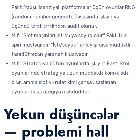
Fakt: Yaxşı lisenziyalı platformalar üçün oyunlar RNG
(random number generator) əsasında işləyir və
üçüncü tərəf tərəfindən audit olunur.
Mif: "Slot maşınları isti və ya soyuq olur." Fakt: Hər
spin müstəqildir. "İsti/soyuq" anlayışı qısa müddətli
təsadüflərdən yaranan illuziyadır.
Mif: "Strategiya bütün oyunlarda işləyir." Fakt: Stol
oyunlarında strategiya uzun müddətdə kömək edə
bilər, amma slot və rulet kimi şansa əsaslanan
oyunlarda strategiya məhduddur.
Yekun düşüncələr
— problemi həll