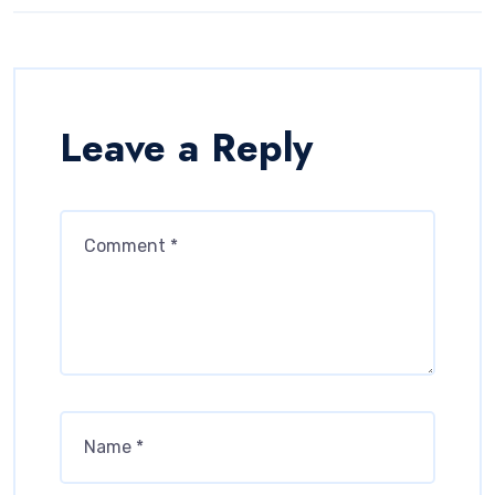
Leave a Reply