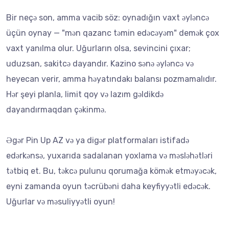
Bir neçə son, amma vacib söz: oynadığın vaxt əyləncə
üçün oynay — "mən qazanc təmin edəcəyəm" demək çox
vaxt yanılma olur. Uğurların olsa, sevincini çıxar;
uduzsan, sakitcə dayandır. Kazino sənə əyləncə və
heyecan verir, amma həyatındakı balansı pozmamalıdır.
Hər şeyi planla, limit qoy və lazım gəldikdə
dayandırmaqdan çəkinmə.
Əgər Pin Up AZ və ya digər platformaları istifadə
edərkənsə, yuxarıda sadalanan yoxlama və məsləhətləri
tətbiq et. Bu, təkcə pulunu qorumağa kömək etməyəcək,
eyni zamanda oyun təcrübəni daha keyfiyyətli edəcək.
Uğurlar və məsuliyyətli oyun!