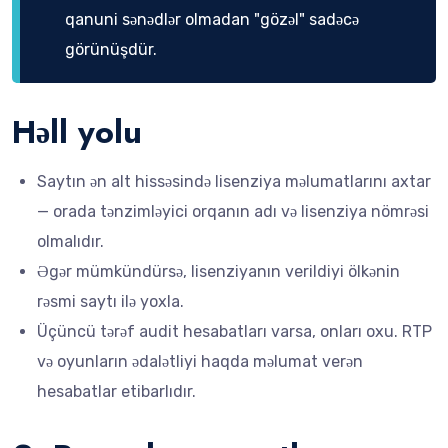
qanuni sənədlər olmadan "gözəl" sadəcə
görünüşdür.
Həll yolu
Saytın ən alt hissəsində lisenziya məlumatlarını axtar
— orada tənzimləyici orqanın adı və lisenziya nömrəsi
olmalıdır.
Əgər mümkündürsə, lisenziyanın verildiyi ölkənin
rəsmi saytı ilə yoxla.
Üçüncü tərəf audit hesabatları varsa, onları oxu. RTP
və oyunların ədalətliyi haqda məlumat verən
hesabatlar etibarlıdır.