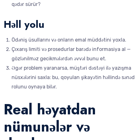
qədər sürür?
Həll yolu
Ödəniş üsullarını və onların emal müddətini yoxla.
Çıxarış limiti və prosedurlar barədə informasiya al —
gözlənilməz gecikmələrdən əvvəl bunu et.
Əgər problem yaranarsa, müştəri dəstəyi ilə yazışma
nüsxələrini saxla: bu, qoyulan şikayətin həllində sənəd
rolunu oynaya bilər.
Real həyatdan
nümunələr və