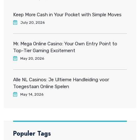
Keep More Cash in Your Pocket with Simple Moves
July 20, 2026
Mr. Mega Online Casino: Your Own Entry Point to
Top-Tier Gaming Excitement
May 20, 2026
Alle NL Casinos: Je Ultieme Handleiding voor
Toegestaan Online Spelen
May 14, 2026
Populer Tags