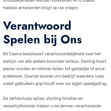
onduidelijkheden worden voorkomen en u steeds
heldere antwoorden krijgt op uw vragen.
Verantwoord
Spelen bij Ons
NV Casino beschouwt verantwoordelijkheid voor het
welzijn van alle spelers bijzonder serieus. Gaming hoort
plezier worden en nimmer leiden tot geldelijke of privé
problemen. Daarom leveren ons bedrijf meerdere tools
zodat gebruikers grip houdt over uw eigen speelgedrag.
De zelfexclusie opties, storting limieten en
sessietijdlimieten helpen u om binnen verantwoorde