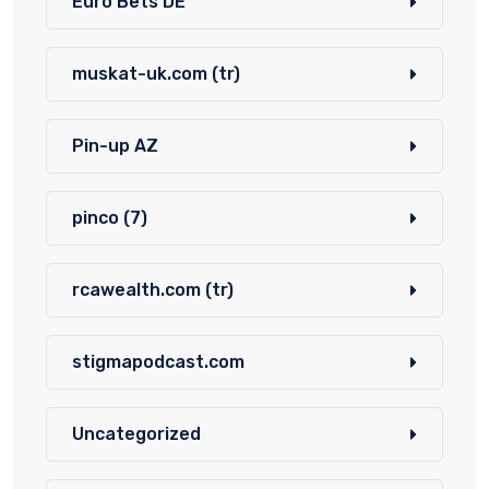
Euro Bets DE
muskat-uk.com (tr)
Pin-up AZ
pinco (7)
rcawealth.com (tr)
stigmapodcast.com
Uncategorized