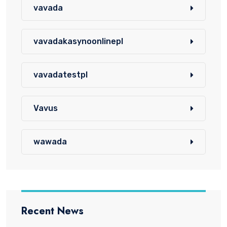
vavada
vavadakasynoonlinepl
vavadatestpl
Vavus
wawada
Recent News