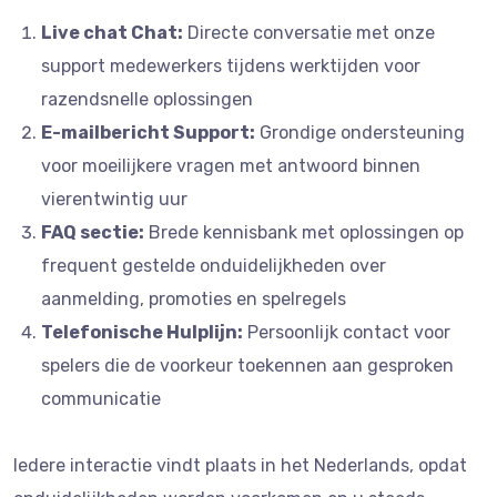
Live chat Chat:
Directe conversatie met onze
support medewerkers tijdens werktijden voor
razendsnelle oplossingen
E-mailbericht Support:
Grondige ondersteuning
voor moeilijkere vragen met antwoord binnen
vierentwintig uur
FAQ sectie:
Brede kennisbank met oplossingen op
frequent gestelde onduidelijkheden over
aanmelding, promoties en spelregels
Telefonische Hulplijn:
Persoonlijk contact voor
spelers die de voorkeur toekennen aan gesproken
communicatie
Iedere interactie vindt plaats in het Nederlands, opdat