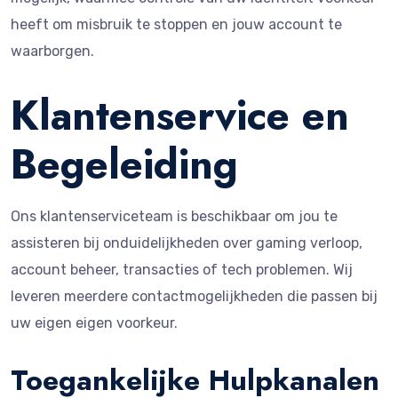
heeft om misbruik te stoppen en jouw account te
waarborgen.
Klantenservice en
Begeleiding
Ons klantenserviceteam is beschikbaar om jou te
assisteren bij onduidelijkheden over gaming verloop,
account beheer, transacties of tech problemen. Wij
leveren meerdere contactmogelijkheden die passen bij
uw eigen eigen voorkeur.
Toegankelijke Hulpkanalen