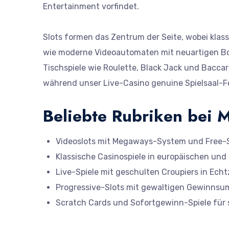
Entertainment vorfindet.
Slots formen das Zentrum der Seite, wobei klas
wie moderne Videoautomaten mit neuartigen Bo
Tischspiele wie Roulette, Black Jack und Baccar
während unser Live-Casino genuine Spielsaal-Fe
Beliebte Rubriken bei 
Videoslots mit Megaways-System und Free-
Klassische Casinospiele in europäischen und
Live-Spiele mit geschulten Croupiers in Echt
Progressive-Slots mit gewaltigen Gewinns
Scratch Cards und Sofortgewinn-Spiele für 