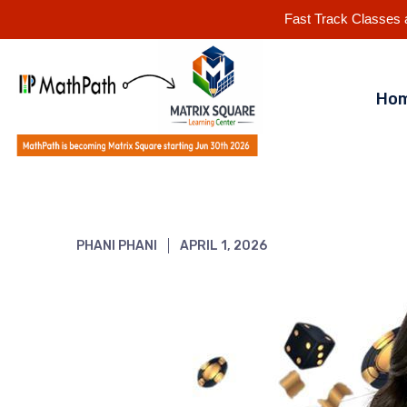
Fast Track Classes 
Ho
PHANI PHANI
APRIL 1, 2026