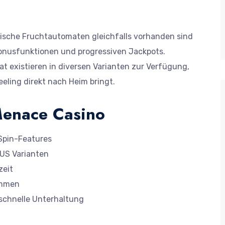
sische Fruchtautomaten gleichfalls vorhanden sind
nusfunktionen und progressiven Jackpots.
at existieren in diversen Varianten zur Verfügung,
eling direkt nach Heim bringt.
Menace Casino
Spin-Features
 US Varianten
zeit
ummen
schnelle Unterhaltung