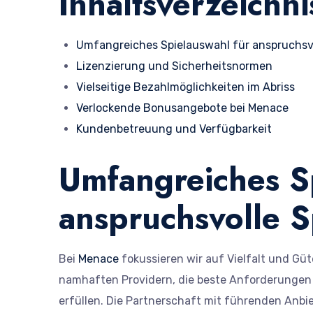
Inhaltsverzeichni
Umfangreiches Spielauswahl für anspruchsvo
Lizenzierung und Sicherheitsnormen
Vielseitige Bezahlmöglichkeiten im Abriss
Verlockende Bonusangebote bei Menace
Kundenbetreuung und Verfügbarkeit
Umfangreiches S
anspruchsvolle S
Bei
Menace
fokussieren wir auf Vielfalt und Güt
namhaften Providern, die beste Anforderungen 
erfüllen. Die Partnerschaft mit führenden Anbie