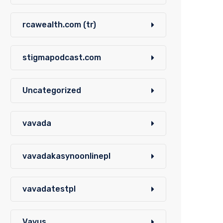
rcawealth.com (tr)
stigmapodcast.com
Uncategorized
vavada
vavadakasynoonlinepl
vavadatestpl
Vavus