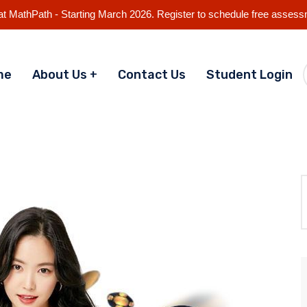
at MathPath - Starting March 2026. Register to schedule free asses
me
About Us
Contact Us
Student Login