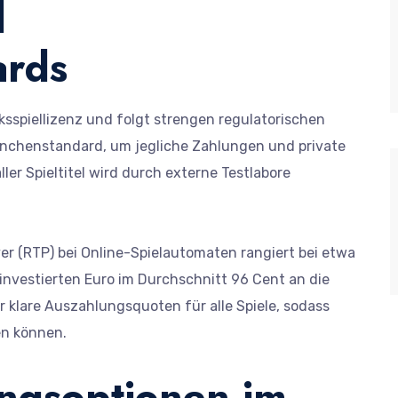
d
ards
ksspiellizenz und folgt strengen regulatorischen
anchenstandard, um jegliche Zahlungen und private
ller Spieltitel wird durch externe Testlabore
yer (RTP) bei Online-Spielautomaten rangiert bei etwa
 investierten Euro im Durchschnitt 96 Cent an die
 klare Auszahlungsquoten für alle Spiele, sodass
en können.
ungsoptionen im