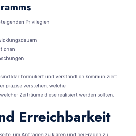
gramms
teigenden Privilegien
bwicklungsdauern
ktionen
raschungen
ind klar formuliert und verständlich kommuniziert.
ler präzise verstehen, welche
elcher Zeiträume diese realisiert werden sollten.
d Erreichbarkeit
 Seite, um Anfragen zu klären und bei Fragen zu