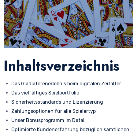
Inhaltsverzeichnis
Das Gladiatorenerlebnis beim digitalen Zeitalter
Das vielfältiges Spielportfolio
Sicherheitsstandards und Lizenzierung
Zahlungsoptionen für alle Spielertyp
Unser Bonusprogramm im Detail
Optimierte Kundenerfahrung bezüglich sämtlichen