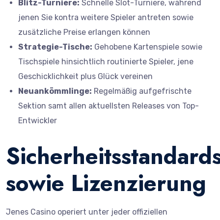
Blitz-Turniere:
Schnelle Slot-Turniere, während
jenen Sie kontra weitere Spieler antreten sowie
zusätzliche Preise erlangen können
Strategie-Tische:
Gehobene Kartenspiele sowie
Tischspiele hinsichtlich routinierte Spieler, jene
Geschicklichkeit plus Glück vereinen
Neuankömmlinge:
Regelmäßig aufgefrischte
Sektion samt allen aktuellsten Releases von Top-
Entwickler
Sicherheitsstandard
sowie Lizenzierung
Jenes Casino operiert unter jeder offiziellen