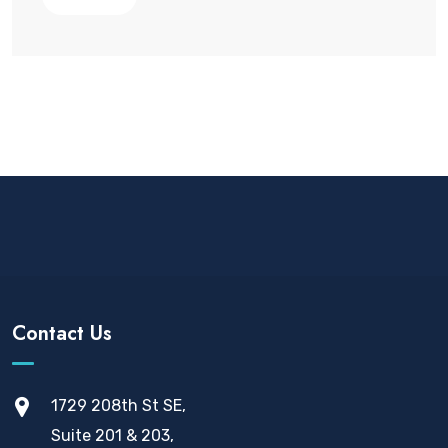
Contact Us
1729 208th St SE,
Suite 201 & 203,