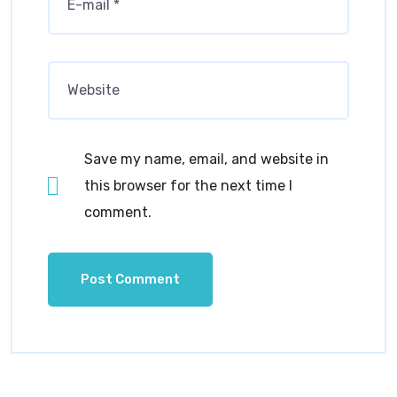
Save my name, email, and website in
this browser for the next time I
comment.