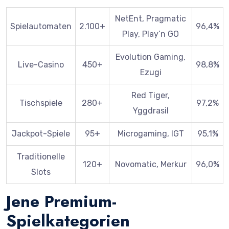
NetEnt, Pragmatic
Spielautomaten
2.100+
96,4%
Play, Play’n GO
Evolution Gaming,
Live-Casino
450+
98,8%
Ezugi
Red Tiger,
Tischspiele
280+
97,2%
Yggdrasil
Jackpot-Spiele
95+
Microgaming, IGT
95,1%
Traditionelle
120+
Novomatic, Merkur
96,0%
Slots
Jene Premium-
Spielkategorien