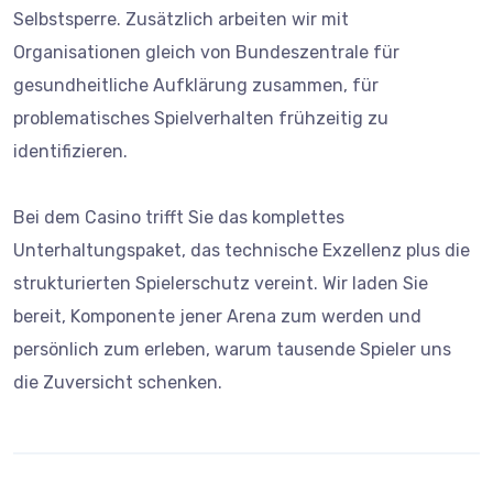
Selbstsperre. Zusätzlich arbeiten wir mit
Organisationen gleich von Bundeszentrale für
gesundheitliche Aufklärung zusammen, für
problematisches Spielverhalten frühzeitig zu
identifizieren.
Bei dem Casino trifft Sie das komplettes
Unterhaltungspaket, das technische Exzellenz plus die
strukturierten Spielerschutz vereint. Wir laden Sie
bereit, Komponente jener Arena zum werden und
persönlich zum erleben, warum tausende Spieler uns
die Zuversicht schenken.