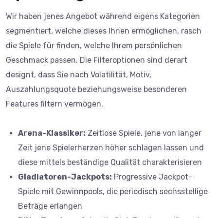
Wir haben jenes Angebot während eigens Kategorien
segmentiert, welche dieses Ihnen ermöglichen, rasch
die Spiele für finden, welche Ihrem persönlichen
Geschmack passen. Die Filteroptionen sind derart
designt, dass Sie nach Volatilität, Motiv,
Auszahlungsquote beziehungsweise besonderen
Features filtern vermögen.
Arena-Klassiker:
Zeitlose Spiele, jene von langer
Zeit jene Spielerherzen höher schlagen lassen und
diese mittels beständige Qualität charakterisieren
Gladiatoren-Jackpots:
Progressive Jackpot-
Spiele mit Gewinnpools, die periodisch sechsstellige
Beträge erlangen