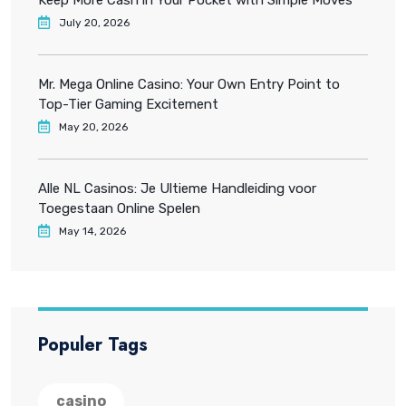
July 20, 2026
Mr. Mega Online Casino: Your Own Entry Point to
Top-Tier Gaming Excitement
May 20, 2026
Alle NL Casinos: Je Ultieme Handleiding voor
Toegestaan Online Spelen
May 14, 2026
Populer Tags
casino