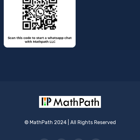
© MathPath 2024 | All Rights Reserved