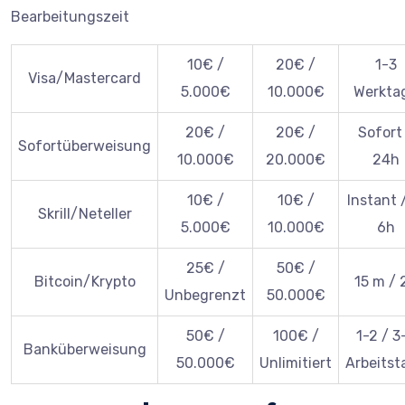
Bearbeitungszeit
10€ /
20€ /
1-3
Visa/Mastercard
5.000€
10.000€
Werkta
20€ /
20€ /
Sofort
Sofortüberweisung
10.000€
20.000€
24h
10€ /
10€ /
Instant /
Skrill/Neteller
5.000€
10.000€
6h
25€ /
50€ /
Bitcoin/Krypto
15 m / 
Unbegrenzt
50.000€
50€ /
100€ /
1-2 / 3
Banküberweisung
50.000€
Unlimitiert
Arbeitst