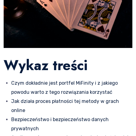
Wykaz treści
Czym dokładnie jest portfel MiFinity i z jakiego
powodu warto z tego rozwiązania korzystać
Jak działa proces płatności tej metody w grach
online
Bezpieczeństwo i bezpieczeństwo danych
prywatnych