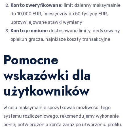
Konto zweryfikowane:
limit dzienny maksymalnie
do 10,000 EUR, miesięczny do 50 tysięcy EUR,
uprzywilejowane stawki wymiany
Konto premium:
dostosowane limity, dedykowany
opiekun gracza, najniższe koszty transakcyjne
Pomocne
wskazówki dla
użytkowników
W celu maksymalnie spożytkować możliwości tego
systemu rozliczeniowego, rekomendujemy wykonanie
pełnej potwierdzenia konta zaraz po utworzeniu profilu.