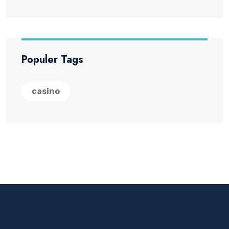
Populer Tags
casino