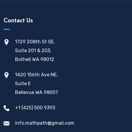
Contact Us
1729 208th St SE,
Suite 201 & 203,
Bothell WA 98012
1420 156th Ave NE,
Suite E
Bellevue WA 98007
+1 (425) 500 9393
info.mathpath@gmail.com