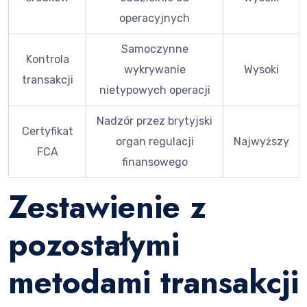
operacyjnych
Samoczynne
Kontrola
wykrywanie
Wysoki
transakcji
nietypowych operacji
Nadzór przez brytyjski
Certyfikat
organ regulacji
Najwyższy
FCA
finansowego
Zestawienie z
pozostałymi
metodami transakcji