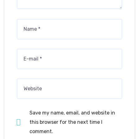
Save my name, email, and website in
this browser for the next time I
comment.