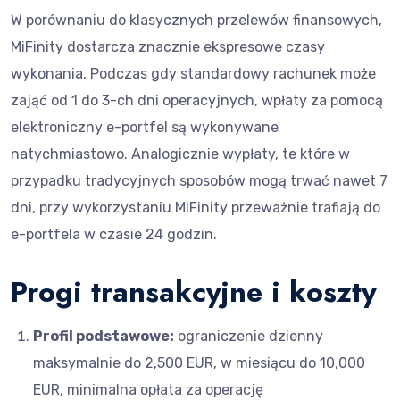
W porównaniu do klasycznych przelewów finansowych,
MiFinity dostarcza znacznie ekspresowe czasy
wykonania. Podczas gdy standardowy rachunek może
zająć od 1 do 3-ch dni operacyjnych, wpłaty za pomocą
elektroniczny e-portfel są wykonywane
natychmiastowo. Analogicznie wypłaty, te które w
przypadku tradycyjnych sposobów mogą trwać nawet 7
dni, przy wykorzystaniu MiFinity przeważnie trafiają do
e-portfela w czasie 24 godzin.
Progi transakcyjne i koszty
Profil podstawowe:
ograniczenie dzienny
maksymalnie do 2,500 EUR, w miesiącu do 10,000
EUR, minimalna opłata za operację