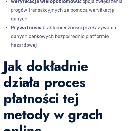
Weryfikacja wielopoziomowa:
opcja zwiększenia
progów transakcyjnych za pomocą weryfikację
danych
Prywatność:
brak konieczności przekazywania
danych bankowych bezpośrednio platformie
hazardowej
Jak dokładnie
działa proces
płatności tej
metody w grach
online