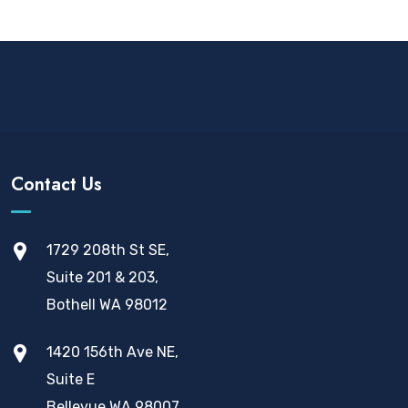
Contact Us
1729 208th St SE,
Suite 201 & 203,
Bothell WA 98012
1420 156th Ave NE,
Suite E
Bellevue WA 98007