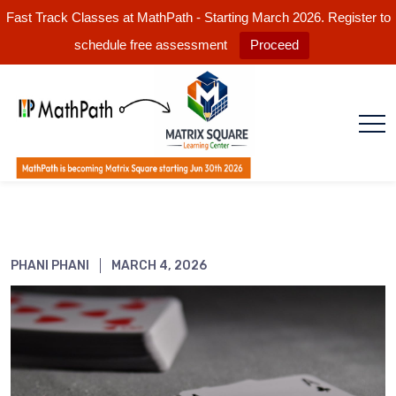
Fast Track Classes at MathPath - Starting March 2026. Register to
schedule free assessment
Proceed
PHANI PHANI
MARCH 4, 2026