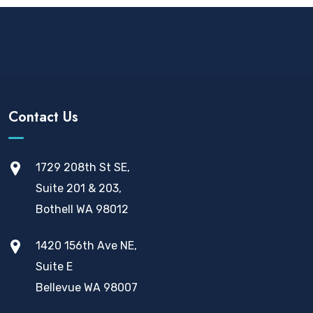
Contact Us
1729 208th St SE,
Suite 201 & 203,
Bothell WA 98012
1420 156th Ave NE,
Suite E
Bellevue WA 98007