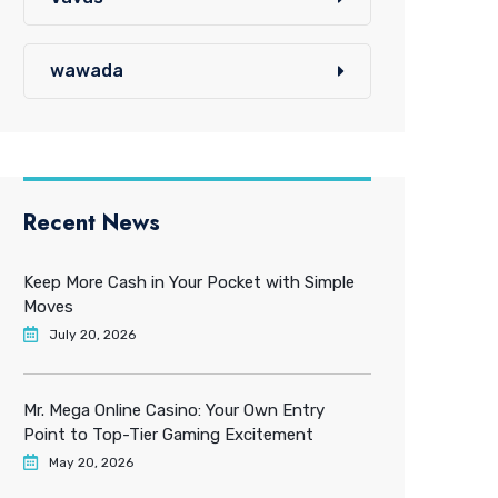
wawada
Recent News
Keep More Cash in Your Pocket with Simple
Moves
July 20, 2026
Mr. Mega Online Casino: Your Own Entry
Point to Top-Tier Gaming Excitement
May 20, 2026