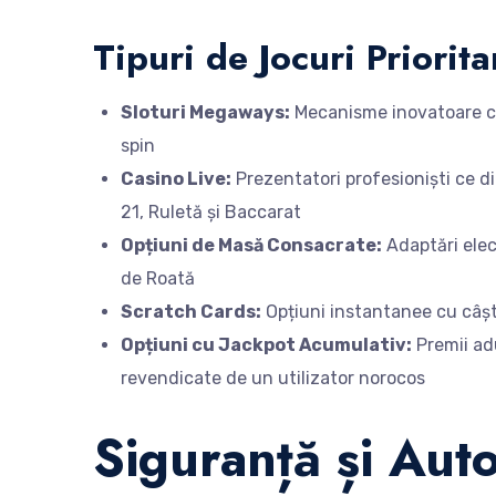
Tipuri de Jocuri Priorita
Sloturi Megaways:
Mecanisme inovatoare cu 
spin
Casino Live:
Prezentatori profesioniști ce di
21, Ruletă și Baccarat
Opțiuni de Masă Consacrate:
Adaptări elect
de Roată
Scratch Cards:
Opțiuni instantanee cu câști
Opțiuni cu Jackpot Acumulativ:
Premii ad
revendicate de un utilizator norocos
Siguranță și Aut