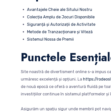
Avantajele Cheie ale Sitului Nostru
Colecția Amplu de Jocuri Disponibile
Siguranță și Autorizații de Activitate
Metode de Tranzacționare și Viteză
Sistemul Nossa de Premii
Punctele Esențial
Site noastră de divertisment online s-a impus ca 
urmăresc excelență și opțiuni. La
https://rodeosl
de nouă epocă ce oferă o aventură fluidă pe toat
investițiilor continue în sistemul platformelor ș
Asigurăm un spațiu sigur unde membrii pot naviga