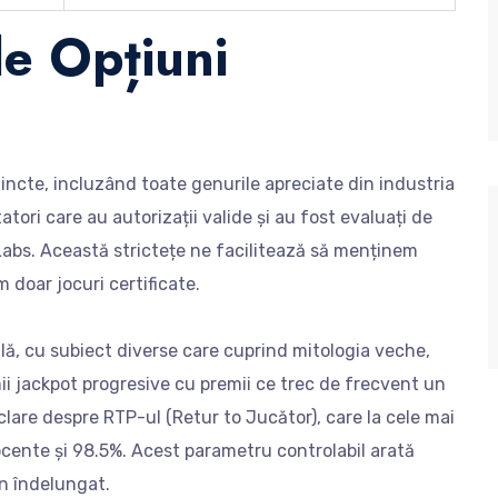
de Opțiuni
tincte, incluzând toate genurile apreciate din industria
ori care au autorizații valide și au fost evaluați de
abs. Această strictețe ne facilitează să menținem
 doar jocuri certificate.
lă, cu subiect diverse care cuprind mitologia veche,
ii jackpot progresive cu premii ce trec de frecvent un
 clare despre RTP-ul (Retur to Jucător), care la cele mai
ocente și 98.5%. Acest parametru controlabil arată
en îndelungat.