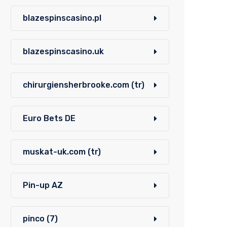
blazespinscasino.pl
blazespinscasino.uk
chirurgiensherbrooke.com (tr)
Euro Bets DE
muskat-uk.com (tr)
Pin-up AZ
pinco (7)