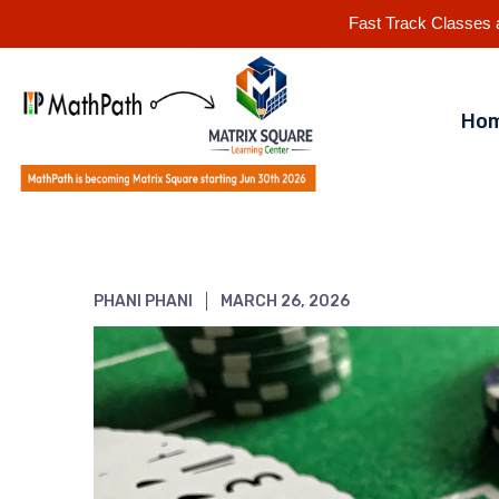
Fast Track Classes 
Ho
PHANI PHANI
MARCH 26, 2026