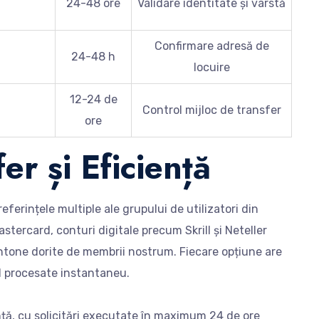
24-48 ore
Validare identitate și vârstă
Confirmare adresă de
24-48 h
locuire
12-24 de
Control mijloc de transfer
ore
er și Eficiență
erințele multiple ale grupului de utilizatori din
stercard, conturi digitale precum Skrill și Neteller
tohtone dorite de membrii nostrum. Fiecare opțiune are
nd procesate instantaneu.
nță, cu solicitări executate în maximum 24 de ore