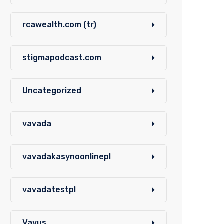
rcawealth.com (tr)
stigmapodcast.com
Uncategorized
vavada
vavadakasynoonlinepl
vavadatestpl
Vavus