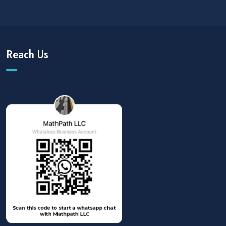
Reach Us