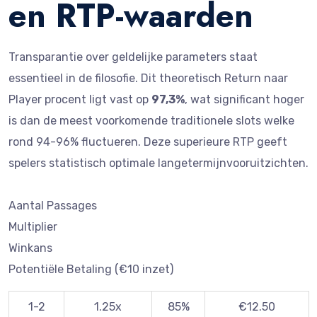
en RTP-waarden
Transparantie over geldelijke parameters staat
essentieel in de filosofie. Dit theoretisch Return naar
Player procent ligt vast op
97,3%
, wat significant hoger
is dan de meest voorkomende traditionele slots welke
rond 94-96% fluctueren. Deze superieure RTP geeft
spelers statistisch optimale langetermijnvooruitzichten.
Aantal Passages
Multiplier
Winkans
Potentiële Betaling (€10 inzet)
1-2
1.25x
85%
€12.50