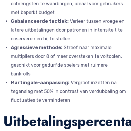
opbrengsten te waarborgen, ideaal voor gebruikers
met beperkt budget
Gebalanceerde tactiek:
Varieer tussen vroege en
latere uitbetalingen door patronen in intensiteit te
observeren en bij te stellen
Agressieve methode:
Streef naar maximale
multipliers door 8 of meer oversteken te voltooien,
geschikt voor gedurfde spelers met ruimere
bankrolls
Martingale-aanpassing:
Vergroot inzetten na
tegenslag met 50% in contrast van verdubbeling om
fluctuaties te verminderen
Uitbetalingspercent