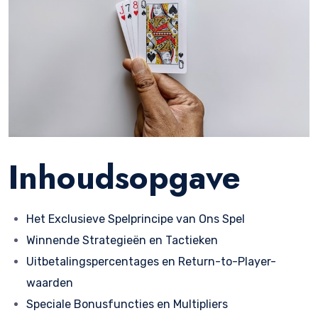
Inhoudsopgave
Het Exclusieve Spelprincipe van Ons Spel
Winnende Strategieën en Tactieken
Uitbetalingspercentages en Return-to-Player-
waarden
Speciale Bonusfuncties en Multipliers