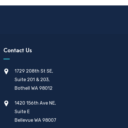
Contact Us
1729 208th St SE,
Suite 201 & 203,
Bothell WA 98012
1420 156th Ave NE,
Suite E
Bellevue WA 98007