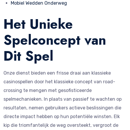
Mobiel Wedden Onderweg
Het Unieke
Spelconcept van
Dit Spel
Onze dienst bieden een frisse draai aan klassieke
casinospellen door het klassieke concept van road-
crossing te mengen met gesofisticeerde
spelmechanieken. In plaats van passief te wachten op
resultaten, nemen gebruikers actieve beslissingen die
directe impact hebben op hun potentiële winsten. Elk
kip die triomfantelijk de weg oversteekt, vergroot de