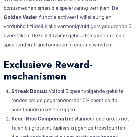
bonusmechanismen die spelervaring verrijken. De
Golden Veder
functie activeert willekeurig en
verdubbelt tijdelijk alle vermenigvuldigers gedurende 5
oversteken. Deze zeldzame gebeurtenis kan normale
speelronden transformeren in enorme winsten.
Exclusieve Reward-
mechanismen
Streak Bonus:
Voltooi 5 opeenvolgende gelukte
rondes om de gegarandeerde 10% boost op de
aanstaande inzet te krijgen
Near-Miss Compensatie:
Wanneer gebruikers net
falen bij grote multipliers krijgen ze troostpunten