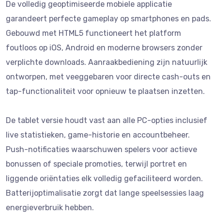
De volledig geoptimiseerde mobiele applicatie
garandeert perfecte gameplay op smartphones en pads.
Gebouwd met HTML5 functioneert het platform
foutloos op iOS, Android en moderne browsers zonder
verplichte downloads. Aanraakbediening zijn natuurlijk
ontworpen, met veeggebaren voor directe cash-outs en
tap-functionaliteit voor opnieuw te plaatsen inzetten.
De tablet versie houdt vast aan alle PC-opties inclusief
live statistieken, game-historie en accountbeheer.
Push-notificaties waarschuwen spelers voor actieve
bonussen of speciale promoties, terwijl portret en
liggende oriëntaties elk volledig gefaciliteerd worden.
Batterijoptimalisatie zorgt dat lange speelsessies laag
energieverbruik hebben.