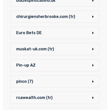
blazespinscasino.uk
chirurgiensherbrooke.com (tr)
Euro Bets DE
muskat-uk.com (tr)
Pin-up AZ
pinco (7)
rcawealth.com (tr)