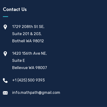
Contact Us
1729 208th St SE,
Suite 201 & 203,
Bothell WA 98012
1420 156th Ave NE,
Suite E
Bellevue WA 98007
+1 (425) 500 9393
info.mathpath@gmail.com