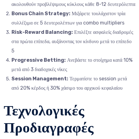
ακολουθούν προβλέψιμους κύκλους κάθε 8-12 δευτερόλεπτα
Bonus Chain Strategy:
Μιξάρετε τουλάχιστον τρία
συλλέξιμα σε 5 δευτερολέπτων για combo multipliers
Risk-Reward Balancing:
Επιλέξτε ασφαλείς διαδρομές
στα πρώτα επίπεδα, αυξάνοντας τον κίνδυνο μετά το επίπεδο
5
Progressive Betting:
Ανεβάστε το στοίχημα κατά 10%
μετά από 3 διαδοχικές νίκες
Session Management:
Τερματίστε το session μετά
από 20% κέρδος ή 30% χάσιμο του αρχικού κεφαλαίου
Τεχνολογικές
Προδιαγραφές