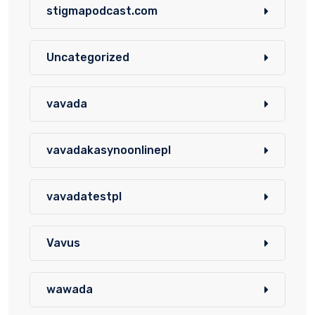
stigmapodcast.com
Uncategorized
vavada
vavadakasynoonlinepl
vavadatestpl
Vavus
wawada