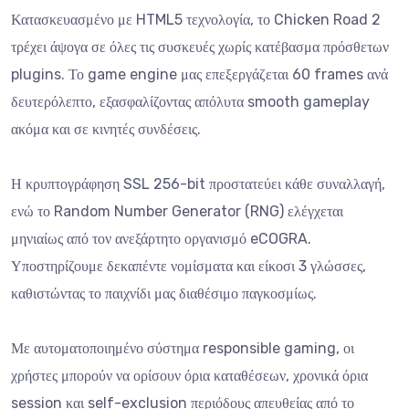
Κατασκευασμένο με HTML5 τεχνολογία, το Chicken Road 2
τρέχει άψογα σε όλες τις συσκευές χωρίς κατέβασμα πρόσθετων
plugins. Το game engine μας επεξεργάζεται 60 frames ανά
δευτερόλεπτο, εξασφαλίζοντας απόλυτα smooth gameplay
ακόμα και σε κινητές συνδέσεις.
Η κρυπτογράφηση SSL 256-bit προστατεύει κάθε συναλλαγή,
ενώ το Random Number Generator (RNG) ελέγχεται
μηνιαίως από τον ανεξάρτητο οργανισμό eCOGRA.
Υποστηρίζουμε δεκαπέντε νομίσματα και είκοσι 3 γλώσσες,
καθιστώντας το παιχνίδι μας διαθέσιμο παγκοσμίως.
Με αυτοματοποιημένο σύστημα responsible gaming, οι
χρήστες μπορούν να ορίσουν όρια καταθέσεων, χρονικά όρια
session και self-exclusion περιόδους απευθείας από το