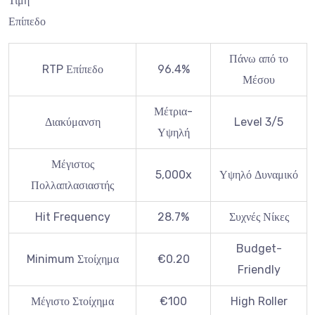
Τιμή
Επίπεδο
Πάνω από το
RTP Επίπεδο
96.4%
Μέσου
Μέτρια-
Διακύμανση
Level 3/5
Υψηλή
Μέγιστος
5,000x
Υψηλό Δυναμικό
Πολλαπλασιαστής
Hit Frequency
28.7%
Συχνές Νίκες
Budget-
Minimum Στοίχημα
€0.20
Friendly
Μέγιστο Στοίχημα
€100
High Roller