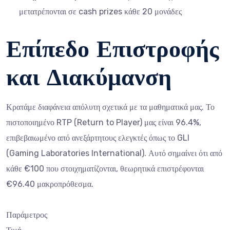
μετατρέπονται σε cash prizes κάθε 20 μονάδες
Επίπεδο Επιστροφής
και Διακύμανση
Κρατάμε διαφάνεια απόλυτη σχετικά με τα μαθηματικά μας. Το
πιστοποιημένο RTP (Return to Player) μας είναι 96.4%,
επιβεβαιωμένο από ανεξάρτητους ελεγκτές όπως το GLI
(Gaming Laboratories International). Αυτό σημαίνει ότι από
κάθε €100 που στοιχηματίζονται, θεωρητικά επιστρέφονται
€96.40 μακροπρόθεσμα.
Παράμετρος