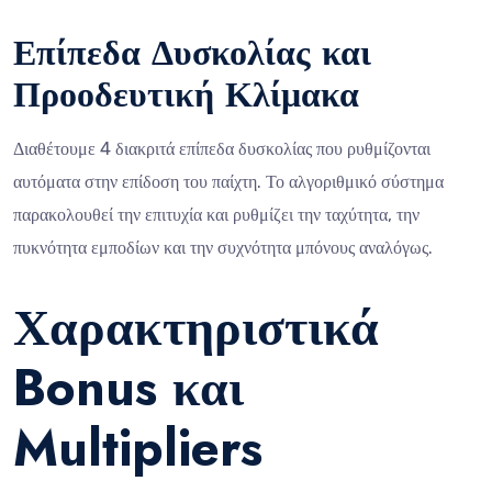
Επίπεδα Δυσκολίας και
Προοδευτική Κλίμακα
Διαθέτουμε 4 διακριτά επίπεδα δυσκολίας που ρυθμίζονται
αυτόματα στην επίδοση του παίχτη. Το αλγοριθμικό σύστημα
παρακολουθεί την επιτυχία και ρυθμίζει την ταχύτητα, την
πυκνότητα εμποδίων και την συχνότητα μπόνους αναλόγως.
Χαρακτηριστικά
Bonus και
Multipliers