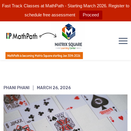
Fast Track Classes at MathPath - Starting March 2026. Register to
schedule free assessment
Proceed
PHANI PHANI
MARCH 26, 2026