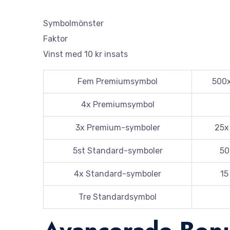
Symbolmönster
Faktor
Vinst med 10 kr insats
Fem Premiumsymbol
500x
4x Premiumsymbol
3x Premium-symboler
25x
5st Standard-symboler
50
4x Standard-symboler
15
Tre Standardsymbol