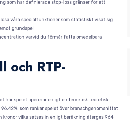
g som har definierade stop-loss gränser för att
ösa våra specialfunktioner som statistiskt visat sig
ntemot grundspel
ncentration varvid du förmår fatta omedelbara
ll och RTP-
Det här spelet opererar enligt en teoretisk teoretisk
e 96,42%, som rankar spelet över branschgenomsnittet
n kronor vilka satsas in enligt beräkning återges 964