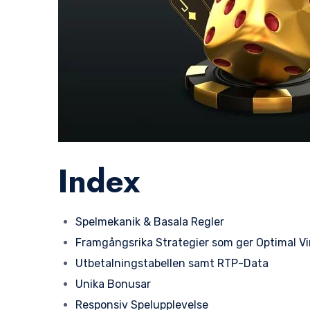
Index
Spelmekanik & Basala Regler
Framgångsrika Strategier som ger Optimal Vi
Utbetalningstabellen samt RTP-Data
Unika Bonusar
Responsiv Spelupplevelse