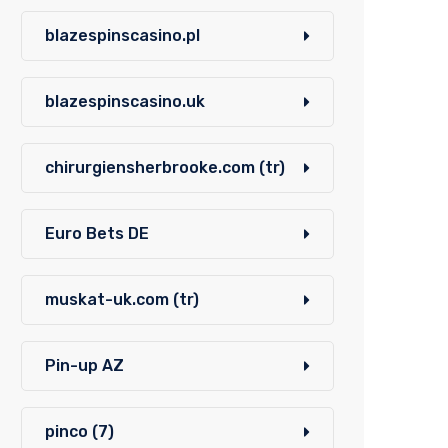
blazespinscasino.pl
blazespinscasino.uk
chirurgiensherbrooke.com (tr)
Euro Bets DE
muskat-uk.com (tr)
Pin-up AZ
pinco (7)