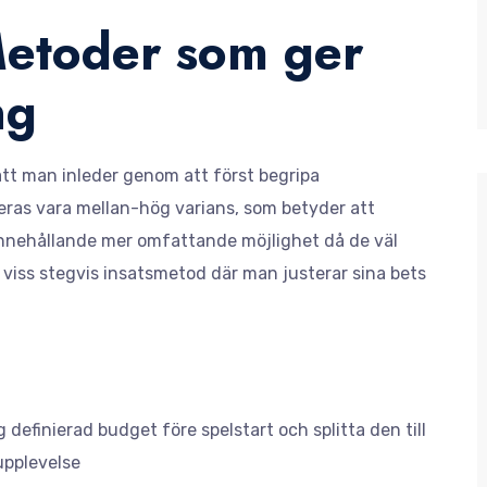
etoder som ger
ng
att man inleder genom att först begripa
iceras vara mellan-hög varians, som betyder att
 innehållande mer omfattande möjlighet då de väl
n viss stegvis insatsmetod där man justerar sina bets
definierad budget före spelstart och splitta den till
upplevelse