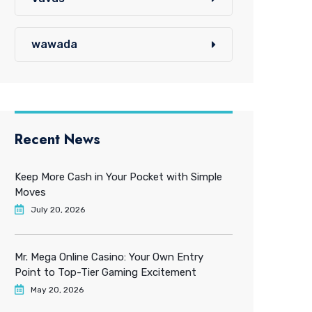
wawada
Recent News
Keep More Cash in Your Pocket with Simple
Moves
July 20, 2026
Mr. Mega Online Casino: Your Own Entry
Point to Top-Tier Gaming Excitement
May 20, 2026