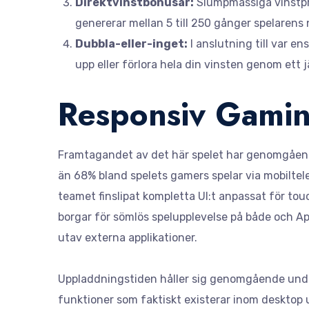
Direktvinstbonusar:
Slumpmässiga vinstpri
genererar mellan 5 till 250 gånger spelarens
Dubbla-eller-inget:
I anslutning till var e
upp eller förlora hela din vinsten genom et
Responsiv Gami
Framtagandet av det här spelet har genomgående
än 68% bland spelets gamers spelar via mobiltelef
teamet finslipat kompletta UI:t anpassat för to
borgar för sömlös spelupplevelse på både och A
utav externa applikationer.
Uppladdningstiden håller sig genomgående unde
funktioner som faktiskt existerar inom desktop u