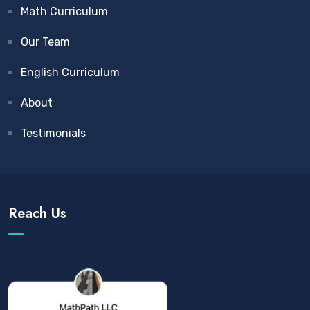
Math Curriculum
Our Team
English Curriculum
About
Testimonials
Reach Us