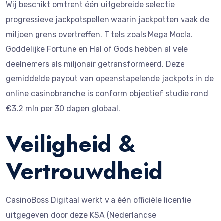
Wij beschikt omtrent één uitgebreide selectie
progressieve jackpotspellen waarin jackpotten vaak de
miljoen grens overtreffen. Titels zoals Mega Moola,
Goddelijke Fortune en Hal of Gods hebben al vele
deelnemers als miljonair getransformeerd. Deze
gemiddelde payout van opeenstapelende jackpots in de
online casinobranche is conform objectief studie rond
€3,2 mln per 30 dagen globaal.
Veiligheid &
Vertrouwdheid
CasinoBoss Digitaal werkt via één officiële licentie
uitgegeven door deze KSA (Nederlandse