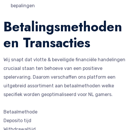
bepalingen
Betalingsmethoden
en Transacties
Wij snapt dat vlotte & beveiligde financiële handelingen
cruciaal staan ten behoeve van een positieve
spelervaring. Daarom verschaffen ons platform een
uitgebreid assortiment aan betaalmethoden welke
specifiek worden geoptimaliseerd voor NL gamers.
Betaalmethode
Deposito tijd
Withdrawaltijd