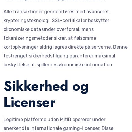
Alle transaktioner gennemføres med avanceret
krypteringsteknologi. SSL-certifikater beskytter
økonomiske data under overførsel, mens
tokenizeringsmetoder sikrer, at følsomme
kortoplysninger aldrig lagres direkte på serverne. Denne
tostrenget sikkerhedstilgang garanterer maksimal
beskyttelse af spillernes økonomiske information.
Sikkerhed og
Licenser
Legitime platforme uden MitID opererer under
anerkendte internationale gaming-licenser. Disse