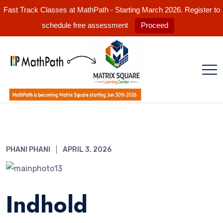
Fast Track Classes at MathPath - Starting March 2026. Register to
schedule free assessment
Proceed
PHANI PHANI
APRIL 3, 2026
Indhold