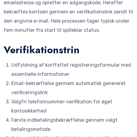
emailadresse og opretter en adgangskode. Herefter
bekræftes kontoen gennem en verifikationslink sendt til
den angivne e-mail. Hele processen tager typisk under
fem minutter fra start til spilleklar status.
Verifikationstrin
Udfyldning af kortfattet registreringsformular med
essentielle informationer
Email-bekræftelse gennem automatisk genereret
verificeringslink
Valgfri telefonnummer-verifikation for øget
kontosikkerhed
Første indbetalingsbekræftelse gennem valgt
betalingsmetode