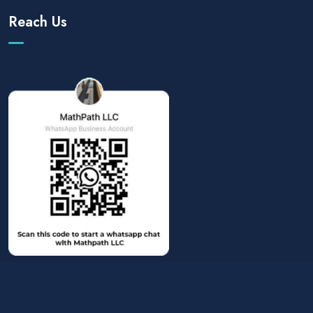
Reach Us