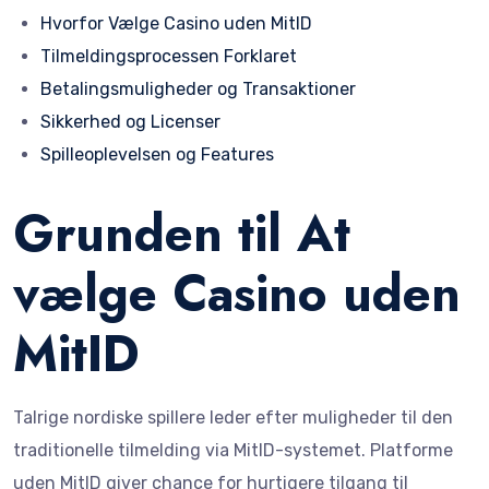
Hvorfor Vælge Casino uden MitID
Tilmeldingsprocessen Forklaret
Betalingsmuligheder og Transaktioner
Sikkerhed og Licenser
Spilleoplevelsen og Features
Grunden til At
vælge Casino uden
MitID
Talrige nordiske spillere leder efter muligheder til den
traditionelle tilmelding via MitID-systemet. Platforme
uden MitID giver chance for hurtigere tilgang til