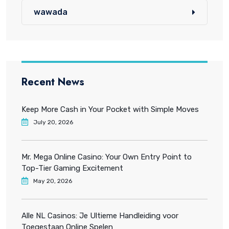
wawada
Recent News
Keep More Cash in Your Pocket with Simple Moves
July 20, 2026
Mr. Mega Online Casino: Your Own Entry Point to
Top-Tier Gaming Excitement
May 20, 2026
Alle NL Casinos: Je Ultieme Handleiding voor
Toegestaan Online Spelen