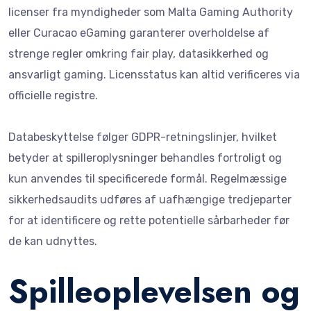
licenser fra myndigheder som Malta Gaming Authority
eller Curacao eGaming garanterer overholdelse af
strenge regler omkring fair play, datasikkerhed og
ansvarligt gaming. Licensstatus kan altid verificeres via
officielle registre.
Databeskyttelse følger GDPR-retningslinjer, hvilket
betyder at spilleroplysninger behandles fortroligt og
kun anvendes til specificerede formål. Regelmæssige
sikkerhedsaudits udføres af uafhængige tredjeparter
for at identificere og rette potentielle sårbarheder før
de kan udnyttes.
Spilleoplevelsen og