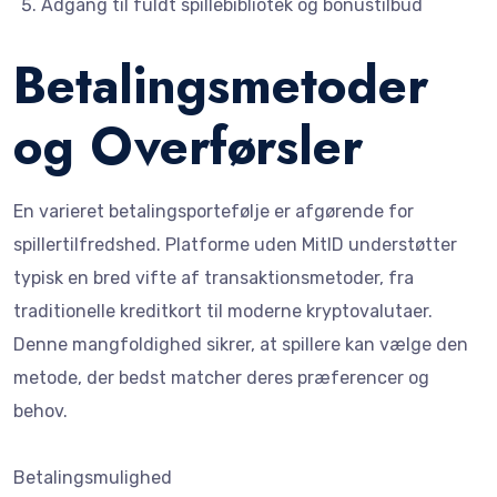
Adgang til fuldt spillebibliotek og bonustilbud
Betalingsmetoder
og Overførsler
En varieret betalingsportefølje er afgørende for
spillertilfredshed. Platforme uden MitID understøtter
typisk en bred vifte af transaktionsmetoder, fra
traditionelle kreditkort til moderne kryptovalutaer.
Denne mangfoldighed sikrer, at spillere kan vælge den
metode, der bedst matcher deres præferencer og
behov.
Betalingsmulighed