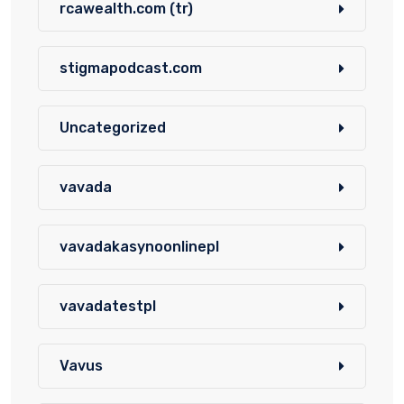
rcawealth.com (tr)
stigmapodcast.com
Uncategorized
vavada
vavadakasynoonlinepl
vavadatestpl
Vavus