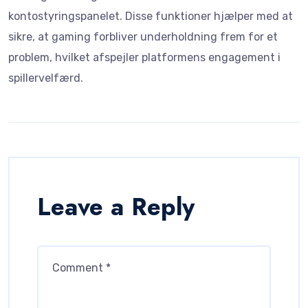
kontostyringspanelet. Disse funktioner hjælper med at
sikre, at gaming forbliver underholdning frem for et
problem, hvilket afspejler platformens engagement i
spillervelfærd.
Leave a Reply