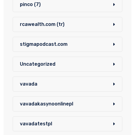
pinco (7)
rcawealth.com (tr)
stigmapodcast.com
Uncategorized
vavada
vavadakasynoonlinepl
vavadatestpl