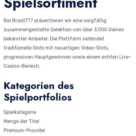
Spielsortiment
Bei Brasil777 präsentieren wir eine sorgfältig
zusammengestellte Selektion von über 3.000 Games
bekannter Anbieter. Die Plattform verbindet
traditionelle Slots mit neuartigen Video-Slots,
progressiven Hauptgewinnen sowie einem echten Live-
Casino-Bereich.
Kategorien des
Spielportfolios
Spielkategorie
Menge der Titel
Premium-Provider