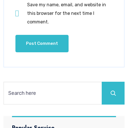
Save my name, email, and website in
this browser for the next time I
comment.
Popular Service