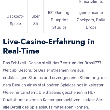
Einsatzlimits
IGT Gaming,
gemeinsame
Jackpot-
über
Blueprint
Jackpots, Daily
Spiele
85
Studios
Drops
Live-Casino-Erfahrung in
Real-Time
Das Echtzeit-Casino stellt das Zentrum der Brasil777-
Welt ab. Geschulte Dealer streamen live aus
erstklassigen Studios und erzeugen eine Stimmung, die
dem Besuch eines stationären Spielcasinos in keinster
Weise hintansteht. Die Streams geschehen in HD-
Qualität mit diversen Kameraperspektiven, sodass Sie
alle Detail des Spielablaufs miterleben können.