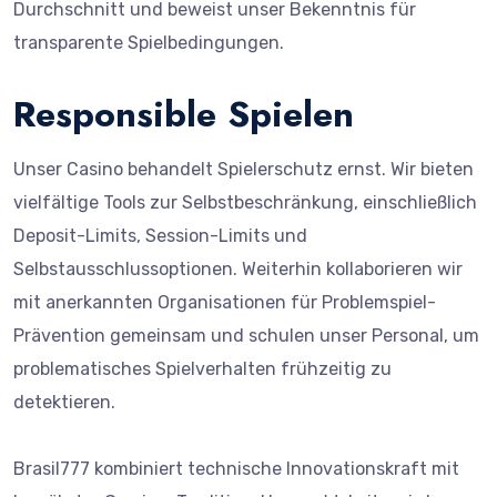
Durchschnitt und beweist unser Bekenntnis für
transparente Spielbedingungen.
Responsible Spielen
Unser Casino behandelt Spielerschutz ernst. Wir bieten
vielfältige Tools zur Selbstbeschränkung, einschließlich
Deposit-Limits, Session-Limits und
Selbstausschlussoptionen. Weiterhin kollaborieren wir
mit anerkannten Organisationen für Problemspiel-
Prävention gemeinsam und schulen unser Personal, um
problematisches Spielverhalten frühzeitig zu
detektieren.
Brasil777 kombiniert technische Innovationskraft mit