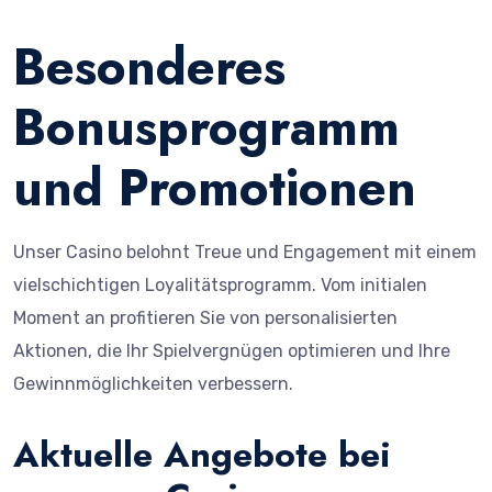
Besonderes
Bonusprogramm
und Promotionen
Unser Casino belohnt Treue und Engagement mit einem
vielschichtigen Loyalitätsprogramm. Vom initialen
Moment an profitieren Sie von personalisierten
Aktionen, die Ihr Spielvergnügen optimieren und Ihre
Gewinnmöglichkeiten verbessern.
Aktuelle Angebote bei