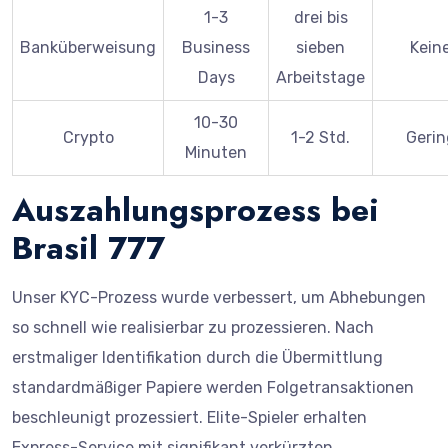
1-3
drei bis
Banküberweisung
Business
sieben
Kein
Days
Arbeitstage
10-30
Crypto
1-2 Std.
Gerin
Minuten
Auszahlungsprozess bei
Brasil 777
Unser KYC-Prozess wurde verbessert, um Abhebungen
so schnell wie realisierbar zu prozessieren. Nach
erstmaliger Identifikation durch die Übermittlung
standardmäßiger Papiere werden Folgetransaktionen
beschleunigt prozessiert. Elite-Spieler erhalten
Express-Service mit signifikant verkürzten