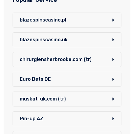
blazespinscasino.pl
blazespinscasino.uk
chirurgiensherbrooke.com (tr)
Euro Bets DE
muskat-uk.com (tr)
Pin-up AZ