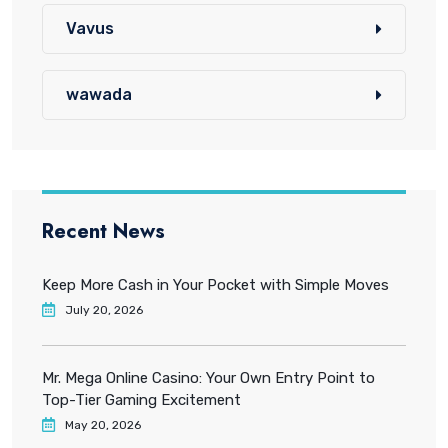
Vavus
wawada
Recent News
Keep More Cash in Your Pocket with Simple Moves
July 20, 2026
Mr. Mega Online Casino: Your Own Entry Point to
Top-Tier Gaming Excitement
May 20, 2026