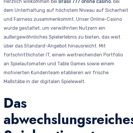
Herzlich willkommen bei
Brasil 777 online casino
, bei
dem Unterhaltung auf höchstem Niveau auf Sicherheit
und Fairness zusammenkommt. Unser Online-Casino
wurde gestaltet, um verwöhnten Nutzern ein
außergewöhnliches Spielerlebnis zu bieten, das weit
über das Standard-Angebot hinausreicht. Mit
fortschrittlichster IT, einem weitreichenden Portfolio
an Spielautomaten und Table Games sowie einem
motivierten Kundenteam etablieren wir frische
Maßstäbe in der digitalen Spielewelt.
Das
abwechslungsreiche