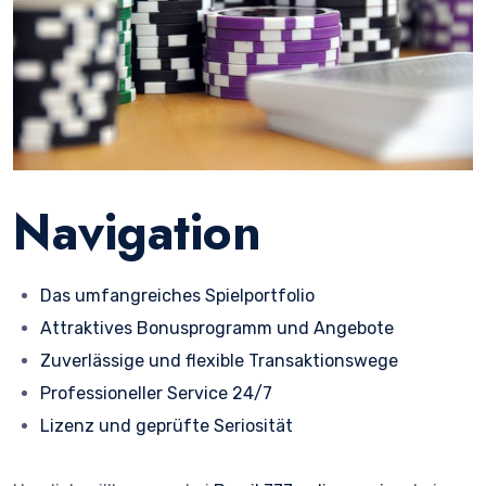
Navigation
Das umfangreiches Spielportfolio
Attraktives Bonusprogramm und Angebote
Zuverlässige und flexible Transaktionswege
Professioneller Service 24/7
Lizenz und geprüfte Seriosität