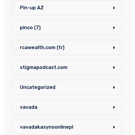
Pin-up AZ
pinco (7)
rcawealth.com (tr)
stigmapodcast.com
Uncategorized
vavada
vavadakasynoonlinepl