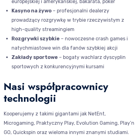
europejskiej i amerykańskiej, bakarata, poker
Kasyno na żywo
– profesjonalni dealerzy
prowadzący rozgrywkę w trybie rzeczywistym z
high-quality streamingiem
Rozgrywki szybkie
– nowoczesne crash games i
natychmiastowe win dla fanów szybkiej akcji
Zakłady sportowe
– bogaty wachlarz dyscyplin
sportowych z konkurencyjnymi kursami
Nasi współpracownicy
technologii
Kooperujemy z takimi gigantami jak NetEnt,
Microgaming, Praktyczny Play, Evolution Gaming, Play’n
GO, Quickspin oraz wieloma innymi znanymi studiami.