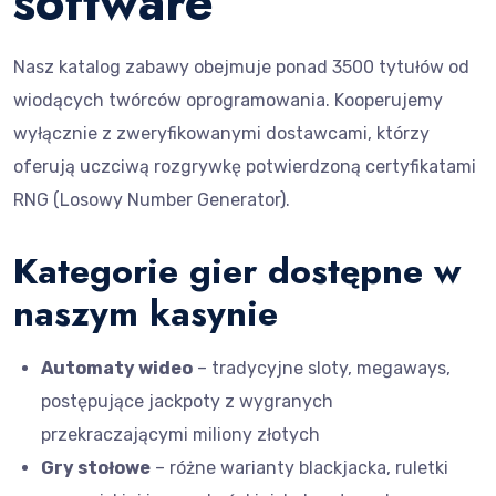
software
Nasz katalog zabawy obejmuje ponad 3500 tytułów od
wiodących twórców oprogramowania. Kooperujemy
wyłącznie z zweryfikowanymi dostawcami, którzy
oferują uczciwą rozgrywkę potwierdzoną certyfikatami
RNG (Losowy Number Generator).
Kategorie gier dostępne w
naszym kasynie
Automaty wideo
– tradycyjne sloty, megaways,
postępujące jackpoty z wygranych
przekraczającymi miliony złotych
Gry stołowe
– różne warianty blackjacka, ruletki