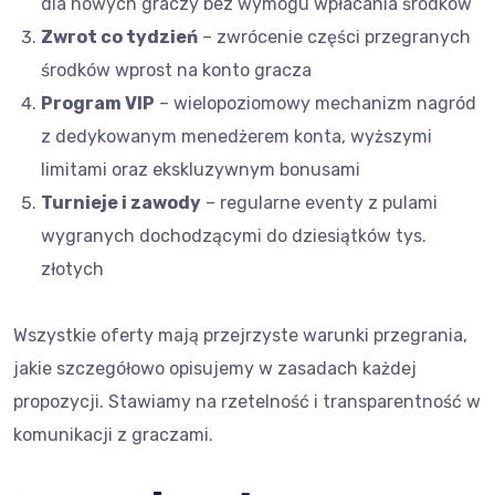
dla nowych graczy bez wymogu wpłacania środków
Zwrot co tydzień
– zwrócenie części przegranych
środków wprost na konto gracza
Program VIP
– wielopoziomowy mechanizm nagród
z dedykowanym menedżerem konta, wyższymi
limitami oraz ekskluzywnym bonusami
Turnieje i zawody
– regularne eventy z pulami
wygranych dochodzącymi do dziesiątków tys.
złotych
Wszystkie oferty mają przejrzyste warunki przegrania,
jakie szczegółowo opisujemy w zasadach każdej
propozycji. Stawiamy na rzetelność i transparentność w
komunikacji z graczami.