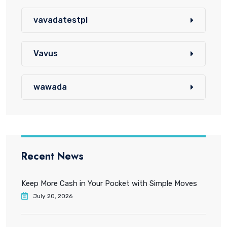
vavadatestpl
Vavus
wawada
Recent News
Keep More Cash in Your Pocket with Simple Moves
July 20, 2026