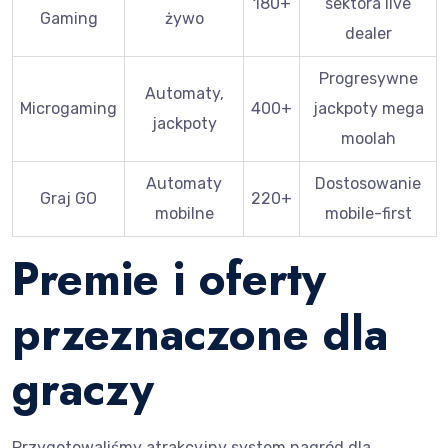
180+
sektora live
Gaming
żywo
dealer
Progresywne
Automaty,
Microgaming
400+
jackpoty mega
jackpoty
moolah
Automaty
Dostosowanie
Graj GO
220+
mobilne
mobile-first
Premie i oferty
przeznaczone dla
graczy
Przygotowaliśmy atrakcyjny system nagród dla