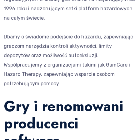
1996 roku i nadzorującym setki platform hazardowych
na całym świecie.
Dbamy o świadome podejście do hazardu, zapewniając
graczom narzędzia kontroli aktywności, limity
depozytów oraz możliwość autoeksluzji.
Współpracujemy z organizacjami takimi jak GamCare i
Hazard Therapy, zapewniając wsparcie osobom
potrzebującym pomocy.
Gry i renomowani
producenci