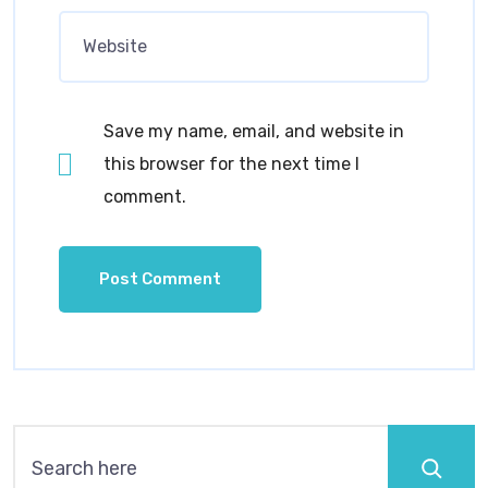
Save my name, email, and website in
this browser for the next time I
comment.