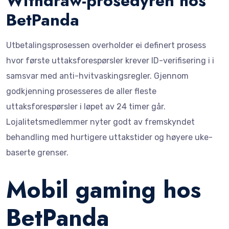
Withdraw-prosedyren hos
BetPanda
Utbetalingsprosessen overholder ei definert prosess
hvor første uttaksforespørsler krever ID-verifisering i i
samsvar med anti-hvitvaskingsregler. Gjennom
godkjenning prosesseres de aller fleste
uttaksforespørsler i løpet av 24 timer går.
Lojalitetsmedlemmer nyter godt av fremskyndet
behandling med hurtigere uttakstider og høyere uke-
baserte grenser.
Mobil gaming hos
BetPanda