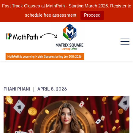
Fast Track Classes at MathPath - Starting March 2026. Register to
schedule free assessment
Proceed
PHANI PHANI
APRIL 8, 2026