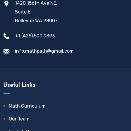
1420 156th Ave NE,
Suite E
Bellevue WA 98007
+1 (425) 500 9393
info.mathpath@gmail.com
Useful Links
Math Curriculum
Our Team