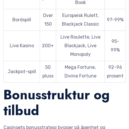
Book
Over
Europeisk Rulett,
Bordspill
97-99%
150
Blackjack Classic
Live Roulette, Live
95-
Live Kasino
200+
Blackjack, Live
99%
Monopoly
50
Mega Fortune,
92-96
Jackpot-spill
pluss
Divine Fortune
prosent
Bonusstruktur og
tilbud
Casinoets bonusstrategi bygger på åpenhet og