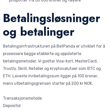
prispotter fra 50 000 kroner og høyere
Betalingsløsninger
og betalinger
Betalingsinfrastrukturen på BetPanda er utviklet for å
prosessere begge etablerte og oppdaterte
betalingsmetoder. Vi godtar Visa-kort, MasterCard,
Trustly, Skrill, Neteller og kryptovalutaer som BTC og
ETH. Laveste innbetalingssum ligger på 100 kroner,
mens utbetalingsgrensen starter på 200 kr NOK.
Transaksjonsmetode
Depositid