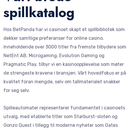
spillkatalog
Hos BetPanda har vi casinoet skapt et spillbibliotek som
dekker samtlige preferanser for online casino.
Inneholdende over 3000 titler fra fremste tilbydere som
NetEnt AB, Microgaming, Evolution Gaming og
Pragmatic Play, tilbyr vi en kasinoopplevelse som møter
de strengeste kravene i bransjen. Vårt hovedfokus er på
kvalitet foran mengde, selv om tallmaterialet snakker
for seg selv.
Spilleautomater representerer fundamentet i casinoets
utvalg, med etablerte titler som Starburst-sloten og
Gonzo Quest i tillegg til moderne nyheter som Gates