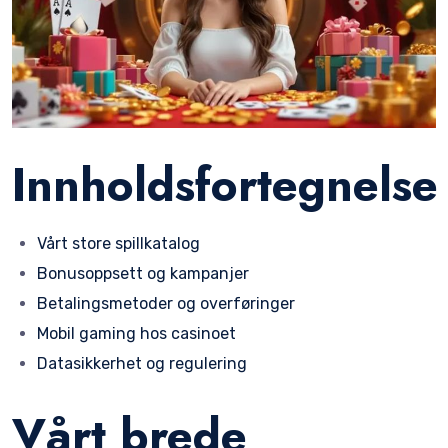
Innholdsfortegnelse
Vårt store spillkatalog
Bonusoppsett og kampanjer
Betalingsmetoder og overføringer
Mobil gaming hos casinoet
Datasikkerhet og regulering
Vårt brede