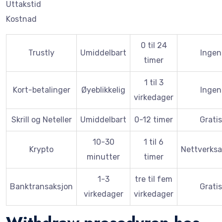
Uttakstid
Kostnad
0 til 24
Trustly
Umiddelbart
Ingen
timer
1 til 3
Kort-betalinger
Øyeblikkelig
Ingen
virkedager
Skrill og Neteller
Umiddelbart
0-12 timer
Gratis
10-30
1 til 6
Krypto
Nettverksa
minutter
timer
1-3
tre til fem
Banktransaksjon
Gratis
virkedager
virkedager