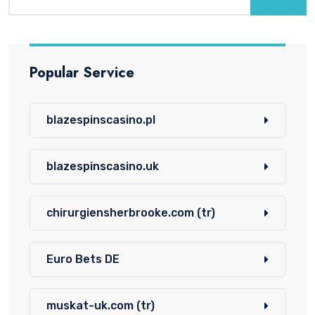
Popular Service
blazespinscasino.pl
blazespinscasino.uk
chirurgiensherbrooke.com (tr)
Euro Bets DE
muskat-uk.com (tr)