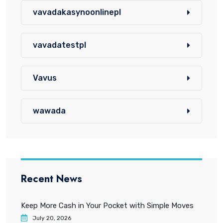
vavadakasynoonlinepl
vavadatestpl
Vavus
wawada
Recent News
Keep More Cash in Your Pocket with Simple Moves
July 20, 2026