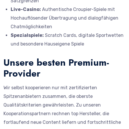
Satzgrenzen
Live-Casino:
Authentische Croupier-Spiele mit
Hochauflösender Übertragung und dialogfähigen
Chatmöglichkeiten
Spezialspiele:
Scratch Cards, digitale Sportwetten
und besondere Hauseigene Spiele
Unsere besten Premium-
Provider
Wir selbst kooperieren nur mit zertifizierten
Spitzenanbietern zusammen, die oberste
Qualitätskriterien gewährleisten. Zu unseren
Kooperationspartnern rechnen top Hersteller, die
fortlaufend neue Content liefern und fortschrittliche