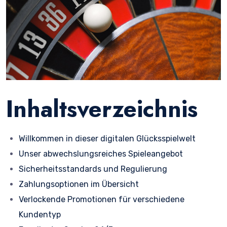
Inhaltsverzeichnis
Willkommen in dieser digitalen Glücksspielwelt
Unser abwechslungsreiches Spieleangebot
Sicherheitsstandards und Regulierung
Zahlungsoptionen im Übersicht
Verlockende Promotionen für verschiedene
Kundentyp