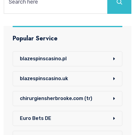
Popular Service
blazespinscasino.pl
blazespinscasino.uk
chirurgiensherbrooke.com (tr)
Euro Bets DE