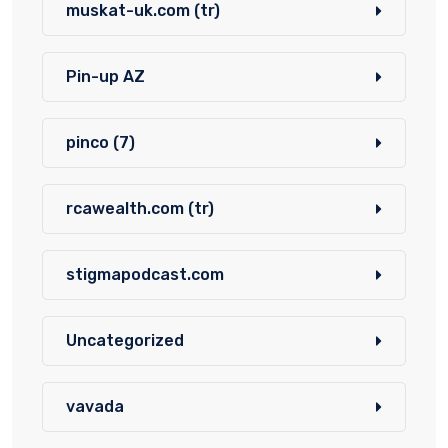
muskat-uk.com (tr)
Pin-up AZ
pinco (7)
rcawealth.com (tr)
stigmapodcast.com
Uncategorized
vavada