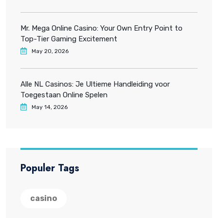
Mr. Mega Online Casino: Your Own Entry Point to
Top-Tier Gaming Excitement
May 20, 2026
Alle NL Casinos: Je Ultieme Handleiding voor
Toegestaan Online Spelen
May 14, 2026
Populer Tags
casino