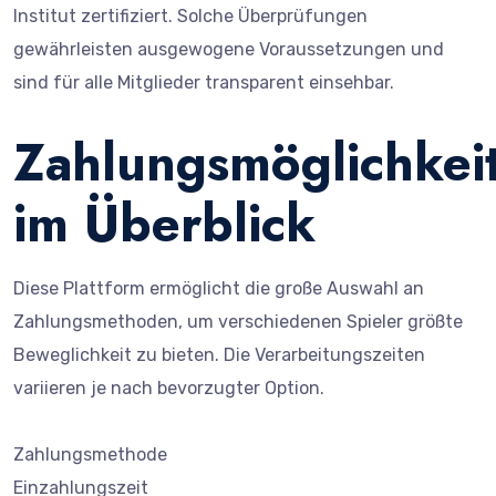
Institut zertifiziert. Solche Überprüfungen
gewährleisten ausgewogene Voraussetzungen und
sind für alle Mitglieder transparent einsehbar.
Zahlungsmöglichkei
im Überblick
Diese Plattform ermöglicht die große Auswahl an
Zahlungsmethoden, um verschiedenen Spieler größte
Beweglichkeit zu bieten. Die Verarbeitungszeiten
variieren je nach bevorzugter Option.
Zahlungsmethode
Einzahlungszeit