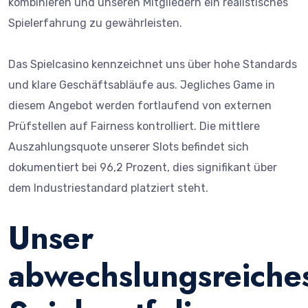
kombinieren und unseren Mitgliedern ein realistisches
Spielerfahrung zu gewährleisten.
Das Spielcasino kennzeichnet uns über hohe Standards
und klare Geschäftsabläufe aus. Jegliches Game in
diesem Angebot werden fortlaufend von externen
Prüfstellen auf Fairness kontrolliert. Die mittlere
Auszahlungsquote unserer Slots befindet sich
dokumentiert bei 96,2 Prozent, dies signifikant über
dem Industriestandard platziert steht.
Unser
abwechslungsreiche