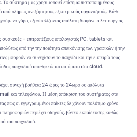
. Το σύστημα μας χρησιμοποιεί επίσημα πιστοποιημένους
ικά από πλήρως ανεξάρτητους εξωτερικούς οργανισμούς. Κάθε
ηγούμενο γύρο, εξασφαλίζοντας απόλυτη διαφάνεια λειτουργίας.
ς συσκευές – επιτραπέζιους υπολογιστές PC, tablets και
πολύτως από την την ποιότητα απεικόνισης των γραφικών ή την
ες μπορούν να συνεχίσουν το παιχνίδι και την εμπειρία τους
οδος παιχνιδιού αποθηκεύεται αυτόματα στο cloud.
ρέχει συνεχή βοήθεια 24 ώρες το 24ωρο σε απόλυτα
email και τηλεφώνου. Η μέση απόκριση του συστήματος στα
ας πως οι εγγεγραμμένοι παίκτες δε χάνουν πολύτιμο χρόνο.
ι πληροφοριών περιέχει οδηγούς, βίντεο εκπαίδευσης καθώς
ού του παιχνιδιού.