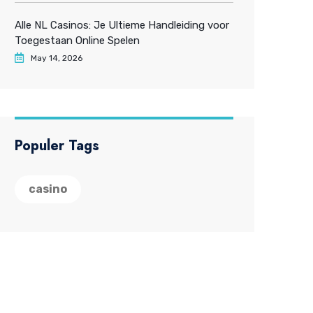
Alle NL Casinos: Je Ultieme Handleiding voor
Toegestaan Online Spelen
May 14, 2026
Populer Tags
casino