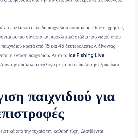
ιέχει πολλαπλά επίπεδα παιχνιδιού δυσκολίας. Οι νέοι χρήστες
γονται σε πιο σύνθετα και προκλητικά στάδια παιχνιδιού όπου
ς παιχνιδιού κρατά από 15 και 45 δευτερολέπτων, δίνοντας
εται η ένταση παιχνιδιού. Αυτό το
Ice Fishing Live
ουν την δυσκολία ανάλογα με με το επίπεδο την εξοικείωση
ιση παιχνιδιού για
επιστροφές
λειστικά από την τυχαία την καθαρή τύχη. Διατίθενται