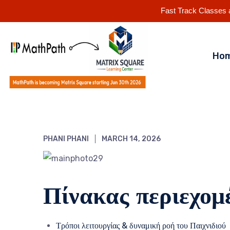
Fast Track Classes 
Ho
PHANI PHANI
MARCH 14, 2026
Πίνακας περιεχομ
Τρόποι λειτουργίας & δυναμική ροή του Παιχνιδιού